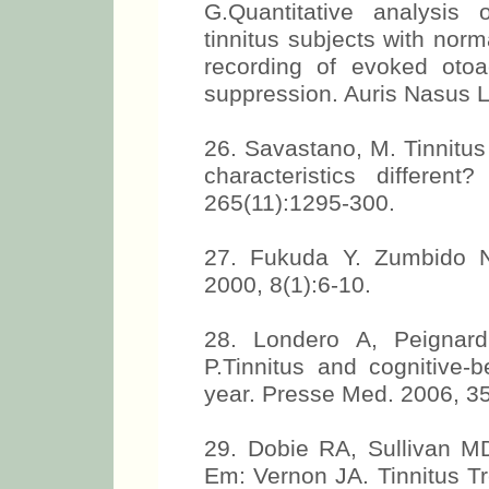
25. Paglialonga A, D
G.Quantitative analysis
tinnitus subjects with norm
recording of evoked otoa
suppression. Auris Nasus L
26. Savastano, M. Tinnitus 
characteristics differen
265(11):1295-300.
27. Fukuda Y. Zumbido N
2000, 8(1):6-10.
28. Londero A, Peignard
P.Tinnitus and cognitive-b
year. Presse Med. 2006, 3
29. Dobie RA, Sullivan MD