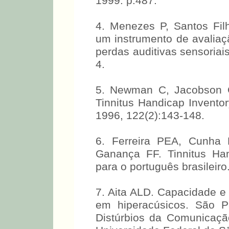
1999. p.487.
4. Menezes P, Santos Fil
um instrumento de avalia
perdas auditivas sensoriais
4.
5. Newman C, Jacobson C
Tinnitus Handicap Invento
1996, 122(2):143-148.
6. Ferreira PEA, Cunha 
Ganança FF. Tinnitus Han
para o português brasileir
7. Aita ALD. Capacidade e
em hiperacúsicos. São P
Distúrbios da Comunicaç