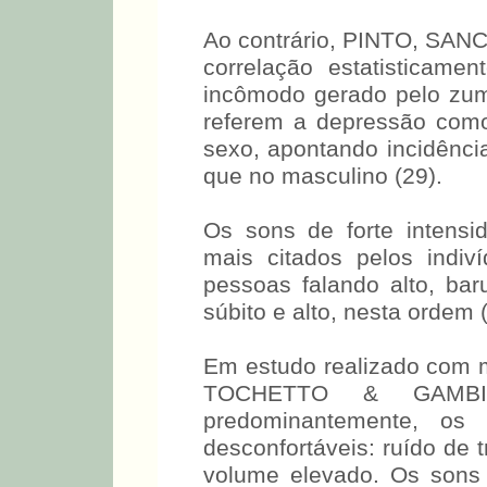
Ao contrário, PINTO
encontraram correlação es
gênero e o incômodo ger
Esses autores referem
influência indireta do se
maior no sexo feminino qu
Os sons de forte intensi
mais citados pelos indiv
pessoas falando alto, bar
súbito e alto, nesta ordem 
Em estudo realizado com
TOCHETTO & GAMBINI
predominantemente, os
desconfortáveis: ruído de 
volume elevado. Os sons