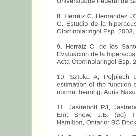
Universidade Federal de S
8. Herráiz C, Hernández JC
G. Estudio de la hiperacu
Otorrinolaringol Esp. 2003,
9. Herráiz C, de los Sant
Evaluación de la hiperac
sonido. Acta Otorrinolaring
10. Sztuka A, Po[piech
estimation of the function o
normal hearing. Auris Nasu
11. Jastreboff PJ, Jastre
Em: Snow, J.B. (ed) T
Hamilton, Ontario: BC Decke