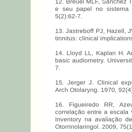
12. Breuel MLF, Sanchez TZ
e seu papel no sistema au
5(2):62-7.
13. Jastreboff PJ, Hazell,
tinnitus: clinical implicatio
14. Lloyd LL, Kaplan H. Au
basic audiometry. Universi
7.
15. Jerger J. Clinical ex
Arch Otolaryng. 1970, 92(4
16. Figueiredo RR, Aze
correlação entre a escala 
Inventory na avaliação 
Otorrinolaringol. 2009, 75(1