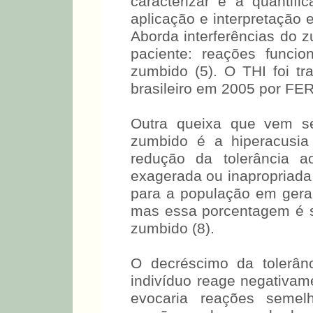
caracterizar e a quantifi
aplicação e interpretação e
Aborda interferências do 
paciente: reações funcio
zumbido (5). O THI foi tr
brasileiro em 2005 por FER
Outra queixa que vem s
zumbido é a hiperacusia
redução da tolerância a
exagerada ou inapropriad
para a população em geral
mas essa porcentagem é s
zumbido (8).
O decréscimo da tolerân
indivíduo reage negativa
evocaria reações semel