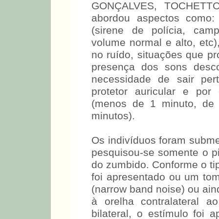
GONÇALVES, TOCHETTO e
abordou aspectos como: 
(sirene de polícia, cam
volume normal e alto, etc)
no ruído, situações que p
presença dos sons descon
necessidade de sair per
protetor auricular e po
(menos de 1 minuto, de
minutos).
Os indivíduos foram subme
pesquisou-se somente o pi
do zumbido. Conforme 
paciente, foi apresentado
estreita (narrow band no
(white noise), à orelha co
zumbido bilateral, o e