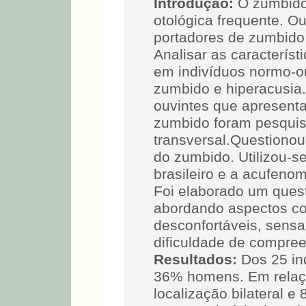
Introdução:
O zumbido
otológica frequente. O
portadores de zumbido
Analisar as caracterís
em indivíduos normo-o
zumbido e hiperacusia
ouvintes que apresent
zumbido foram pesquis
transversal.Questionou-
do zumbido. Utilizou-s
brasileiro e a acufeno
Foi elaborado um quest
abordando aspectos c
desconfortáveis, sens
dificuldade de compree
Resultados:
Dos 25 in
36% homens. Em relaç
localização bilateral 