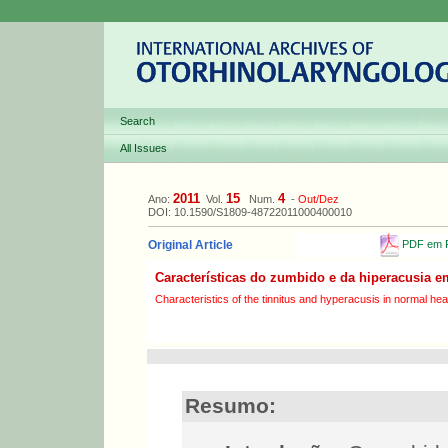
Search
All Issues
2011
15
4
Ano:
Vol.
Num.
-
Out/Dez
DOI: 10.1590/S1809-48722011000400010
PDF em P
Original Article
Características do zumbido e da hiperacusia 
Characteristics of the tinnitus and hyperacusis in normal hea
Resumo: