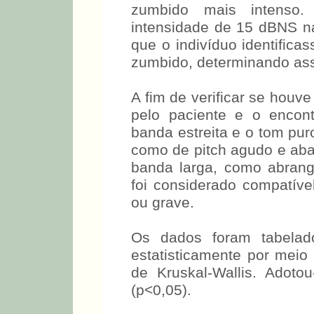
contralateral ao zumbi
apresentado na intensidad
a 8000Hz, até que o indiv
próxima de seu zumbido, d
A fim de verificar se houve
pelo paciente e o encon
banda estreita e o tom pur
como de pitch agudo e aba
banda larga, como abrang
foi considerado compatíve
ou grave.
Os dados foram tabelado
estatisticamente por meio
de Kruskal-Wallis. Adoto
(p<0,05).