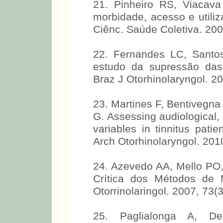
21. Pinheiro RS, Viacava
morbidade, acesso e utiliz
Ciênc. Saúde Coletiva. 200
22. Fernandes LC, Santo
estudo da supressão das 
Braz J Otorhinolaryngol. 20
23. Martines F, Benti
Martinciglio G. Assessing 
psychological variables i
hearing loss. Eur Arch Ot
1693.
24. Azevedo AA, Mello PO,
Crítica dos Métodos de
Otorrinolaringol. 2007, 73(