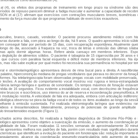
 sintomáticos como assintomáticos (4).
l (4), os efeitos dos programas de treinamento em longo prazo na síndrome são des
eríodos de repouso parecem diminuir a fadiga muscular e aumentar a capacidade de recobri
SON et al (17) afirmam que exercícios com contrações musculares breves, isométricas o
umento da força muscular do que programas habituais de exercícios exaustivos.
O
culino, branco, casado, vendedor. O paciente procurou atendimento médico com hist
avras durante a fala, com piora ao longo do dia, há 9 anos. O quadro apresentou início súbit
em conseguir falar por período de 15 dias, com recuperação espontânea. Atualmente que
 longo do dia, associado à fraqueza na voz, troca de letras e omissão das últimas sílab
mas após dormir algumas horas. Refere ainda cansaço em membros inferiores. Espo
deglutição de alimentos sólidos. O paciente é tabagista de 15 cigarros/dia por 36 anos e tev
 que cursou com paralisia facial esquerda e déficit motor de membros inferiores. Na ép
s, mas não sabe explicar por qual motivo foi necessária sua permanência no hospital por te
al e otorrinolaringológico apresentava desvio de rima bucal para a direita. A nasofibrol
u palatino, hiperconstrição mediana de pregas vestibulares que piorava no decorrer da fona
iriformes. Na telelaringoscopia foram observadas pregas vocais com mobilidade preservada
de lesões. A avaliação do comportamento vocal mostrou voz rugosa e tensa-estrangula
nância laringo-faríngea e quebras de sonoridade. Os tempos máximos de fonação estavam
édia de 16 segundos. Ficou evidente a instabilidade vocal, com decréscimo de frequência
entre bruscos e isocrônicos, uso intenso do ar de reserva e incoordenação pneumofônica. A
 modulação restrita. A velocidade de fala era adequada, embora com articulação indiferen
diológica observou-se piora da fadiga vocal e de todos os itens avaliados ao longo da sessã
lhante à emissão sustentada. Foi realizada eletromiografia laríngea que evidenciou ra
eoideos e tireoaritenoideos bilateralmente, presença de potenciais de grande amplitu
lo tireoaritenoideo esquerdo (Figura 1).
hados acima descritos, foi realizada a hipótese diagnóstica de Síndrome Pós-Pólio e i
iológico apresentou como objetivo a suavização da emissão, o aumento da coordenação pn
ligibilidade de fala. Foram realizadas 11 sessões semanais de aproximadamente 30 minu
nte apresentou melhora nos padrões de fala, porém com resultado mais significativo duran
cterísticas que identificam a evolução do paciente em fonoterapia são: redução importante
rangulamento, alcance da coordenação pneumofo¬noarticulatória pelo aumento de paus