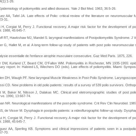
4(1):1-26.
idemiology of poliomyelitis and allied diseases. Yale J Biol Med. 1963, 36:5-26.
ez AA, Tafel JA. Late effects of Polio: critical review of the literature on neuromuscular
23-31.
 H, Corgiat M, Perry J. Functional recovery. A major risk factor for the development of po
l. 1988, 45:645-7.
ff RT, Hawkshaw MJ, Mandel S. laryngeal manifestations of Postpoliomyelitis Syndrome. J V
r G, Hallet M, et al. A long-term follow-up study of patients with post polio neuromuscul
ysie essentialle de l'enfance atrophie musculaire consecutive. Gaz Med Paris. 1875, 226.
 DW, Kurland LT, Beard CM, O'Fallon WM. Poliomyelitis in Rochester, MN 1935-1955: epi
nary report. In: Halsted LS, Wiechers DO (eds). Late effects of poliomyelitis. Miami: Sympos
llen DH, Waugh PF. New laryngeal Muscle Weakness in Post-Polio Syndrome. Laryngoscope.
ssi CD. New problems in old polio patients: results of a survey of 539 polio survivors. Ortho
ett M, Baker M, Nilsson J, Dalakas MC. Clinical and eletromyographic studies of post pol
rve. 1990, 13:667-74.
an NR. Neurological manifestations of the post-polio syndrome. Crit Rev Clin Neurobiol. 198
SS, de Visser M. Dysphagia in postpolio patients: a videoflurographic follow-up study. Dyspha
i H, Corgiat M, Perry J. Functional recovery. A major risk factor for the development of po
l. 1988, 45:645-7.
guez AA, Sperling KB. Symptoms and clinical impressions of patients seen in a postpoli
67-70.