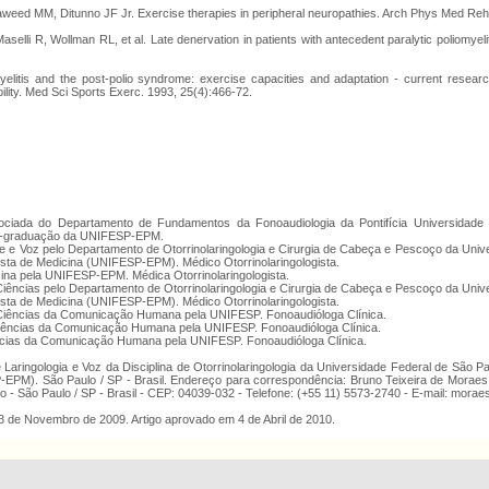
weed MM, Ditunno JF Jr. Exercise therapies in peripheral neuropathies. Arch Phys Med Reha
elli R, Wollman RL, et al. Late denervation in patients with antecedent paralytic poliomyeli
yelitis and the post-polio syndrome: exercise capacities and adaptation - current researc
ility. Med Sci Sports Exerc. 1993, 25(4):466-72.
sociada do Departamento de Fundamentos da Fonoaudiologia da Pontifícia Universidade 
s-graduação da UNIFESP-EPM.
ge e Voz pelo Departamento de Otorrinolaringologia e Cirurgia de Cabeça e Pescoço da Univ
ista de Medicina (UNIFESP-EPM). Médico Otorrinolaringologista.
ina pela UNIFESP-EPM. Médica Otorrinolaringologista.
iências pelo Departamento de Otorrinolaringologia e Cirurgia de Cabeça e Pescoço da Univ
ista de Medicina (UNIFESP-EPM). Médico Otorrinolaringologista.
Ciências da Comunicação Humana pela UNIFESP. Fonoaudióloga Clínica.
iências da Comunicação Humana pela UNIFESP. Fonoaudióloga Clínica.
cias da Comunicação Humana pela UNIFESP. Fonoaudióloga Clínica.
de Laringologia e Voz da Disciplina de Otorrinolaringologia da Universidade Federal de São Pa
EPM). São Paulo / SP - Brasil. Endereço para correspondência: Bruno Teixeira de Moraes
no - São Paulo / SP - Brasil - CEP: 04039-032 - Telefone: (+55 11) 5573-2740 - E-mail: mor
3 de Novembro de 2009. Artigo aprovado em 4 de Abril de 2010.