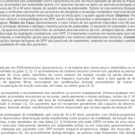
o:
A Síndrome pós-poliomielite (SPP) caracteriza-se por um novo episódio de atrofia ou fraq
os acometidos por poliomielite prévia. Os sintomas iniciam-se após um período prolongado d
 varia de 20 a 40 anos depois do quadro inicial da poliomielite. Dentre os mecanismos fisiopat
 que a síndrome represente um processo de desgaste e exaustão metabólica neuronal devid
ntínuo de desnervação-reinervação que se inicia após o quadro agudo inicial.
Objetivo:
Re
ticas clínicas e fisiopatológicas da SPP, assim como apresentar a abordagem em casos com
íngeas.
Relato do Caso:
Apresentamos o caso clínico de um paciente masculino com 48 ano
 principais disfonia e disfagia e história prévia de poliomielite. O paciente foi submetido à in
, na qual encontram-se descritos os achados psicoacústicos da voz, laringoscópicos, eletro
oscopia da deglutição compatíveis com SPP. O tratamento consistiu em fonoterapia num tot
anais e orientações gerais para deglutição com melhora satisfatória dos sintomas.
Coment
ações faringo-laríngeas da SPP são passíveis de tratamento, obtendo-se resultados satisfa
qualidade de vida dos pacientes.
usada por um RNA enterovírus (picornavírus), é na maioria dos casos pouco sintomática ou 
sfriado ou gripe (1, 2). O acometimento do sistema nervoso central com paralisia ou pare
idade do vírus pelos neurônios do corno anterior da medula resulta na perda destas
ana das fibras nervosas, resultando em fraqueza muscular (4). Após a fase aguda de d
ão de algumas fibras musculares por ramificações axonais provenientes de outras
ecuperação da função muscular, em maior ou menor grau (4, 5).
e acompanhar o acometimento dos membros ou ocorrer isoladamente. Embora qualquer núcl
nte acometidos encontram-se na ponte, particularmente o núcleo ambíguo, núcleo do V, VII,
a doença apresenta uma alta taxa de mortalidade devido aos distúrbios vasomotores 
tensão e choque (1). Os pacientes que se recuperam geralmente são capazes de desen
geos, fazendo destas, manifestações menos importantes que na fase aguda da doença (6).
o prolongado de estabilidade, que varia de 20 a 40 anos, pacientes com história pregressa
em desenvolver deterioração tardia manifestada como prejuízo da mobilidade, da função do
ória, e das atividades de vida diária (1). A Síndrome pós-polio (SPP) se trata de uma nova
m músculos clinicamente afetados por poliomielite prévia ou em músculos aparentemente n
 relatadas por pacientes com SPP incluem fraqueza progressiva, fadiga, dor muscular, dor 
 psicológico (4). No acometimento faringo-laríngeo, as queixas mais frequentes são disfagia