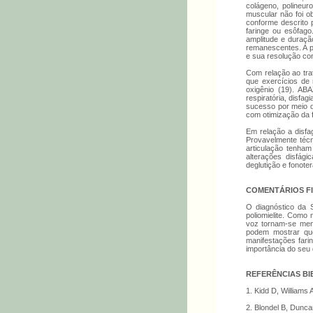
colágeno, polineur
muscular não foi 
conforme descrito 
faringe ou esôfago
amplitude e duraçã
remanescentes. A p
e sua resolução co
Com relação ao tra
que exercícios de
oxigênio (19). AB
respiratória, disfa
sucesso por meio d
com otimização da f
Em relação a disfag
Provavelmente téc
articulação tenham
alterações disfág
deglutição e fonoter
COMENTÁRIOS FI
O diagnóstico da 
poliomielite. Como
voz tornam-se meno
podem mostrar que 
manifestações fari
importância do seu 
REFERÊNCIAS BI
1. Kidd D, Williams
2. Blondel B, Duncan