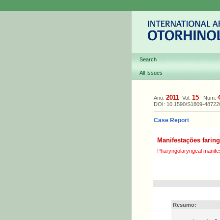
Search
All Issues
2011
15
Ano:
Vol.
Num.
DOI: 10.1590/S1809-4872
Case Report
Manifestações faring
Pharyngolaryngeal manifes
Resumo: