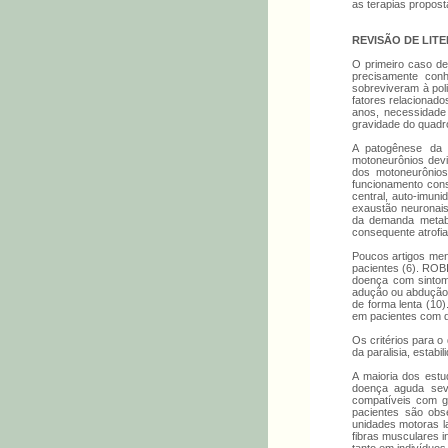
as terapias propost
REVISÃO DE LIT
O primeiro caso d
precisamente conh
sobreviveram à pol
fatores relacionad
anos, necessidade 
gravidade do quadro
A patogênese da 
motoneurônios devi
dos motoneurônios
funcionamento cons
central, auto-imun
exaustão neuronais
da demanda metabó
consequente atrofia
Poucos artigos men
pacientes (6). ROB
doença com sintom
adução ou abdução u
de forma lenta (10
em pacientes com d
Os critérios para o 
da paralisia, estab
A maioria dos estu
doença aguda sev
compatíveis com gr
pacientes são obse
unidades motoras l
fibras musculares 