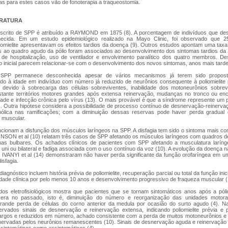
as para estes casos vão de fonoterapia a traqueostomia.
ERATURA
escrito de SPP é atribuído a RAYMOND em 1875 (8). A porcentagem de indivíduos que d
ecida. Em um estudo epidemiológico realizado na Mayo Clinic, foi observado que 
iomielite apresentavam os efeitos tardios da doença (9). Outros estudos apontam uma taxa
os ao quadro agudo da pólio foram associados ao desenvolvimento dos sintomas tardios da
de hospitalização, uso de ventilador e envolvimento paralítico dos quatro membros. De
 inicial parecem relacionar-se com o desenvolvimento dos novos sintomas, anos mais tarde 
SPP permanece desconhecida apesar de vários mecanismos já terem sido proposto
do à idade em indivíduo com número já reduzido de neurônios consequente à poliomielite 
 devido à sobrecarga das células sobreviventes, inabilidade dos motoneurônios sobr
tante territórios motores grandes após extensa reinervação, mudanças no tronco ou enc
idade e infecção crônica pelo vírus (13). O mais provável é que a síndrome represente um
. Outra hipótese considera a possibilidade de processo contínuo de desnervação-reinerv
lica nas ramificações; com a diminuição dessas reservas pode haver perda gradual 
 muscular.
cionam a disfunção dos músculos laríngeos na SPP. A disfagia tem sido o sintoma mais 
INSON et al (10) relatam três casos de SPP afetando os músculos laríngeos com quadros de 
as bulbares. Os achados clínicos de pacientes com SPP afetando a musculatura laríng
ni ou bilateral e fadiga associada com o uso contínuo da voz (10). A evolução da doença 
). IVANYI et al (14) demonstraram não haver perda significante da função orofaríngea em u
isfagia.
diagnóstico incluem história prévia de poliomielite, recuperação parcial ou total da função inic
ilidade clínica por pelo menos 10 anos e desenvolvimento progressivo de fraqueza muscular (
dos eletrofisiológicos mostra que pacientes que se tornam sintomáticos anos após a pól
era no passado, isto é, diminuição do número e reorganização das unidades motor
ande perda de células do corno anterior da medula por ocasião do surto agudo (4). Na 
rvados sinais de desnervação e reinervação extensa, indicando poliomielite prévia e 
argos e reduzidos em número, achado consistente com a perda de muitos motoneurônios e a
inervadas pelos neurônios remanescentes (10). Sinais de desnervação aguda e reinervaçã