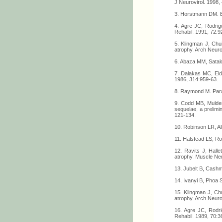
J Neurovirol. 1998, 
3. Horstmann DM. Ep
4. Agre JC, Rodrigu
Rehabil. 1991, 72:9
5. Klingman J, Chui
atrophy. Arch Neuro
6. Abaza MM, Satalo
7. Dalakas MC, Elde
1986, 314:959-63.
8. Raymond M. Paral
9. Codd MB, Mulder
sequelae, a prelimi
121-134.
10. Robinson LR, A
11. Halstead LS, Ro
12. Ravits J, Hall
atrophy. Muscle Ne
13. Jubelt B, Cashm
14. Ivanyi B, Phoa 
15. Klingman J, Chu
atrophy. Arch Neuro
16. Agre JC, Rodri
Rehabil. 1989, 70:3