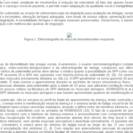
ada com maior amplitude de movimentos e redução da velocidade de fala; tais ajustes fora
ar e cansaço vocal do paciente, e permitir maior adaptação da qualidade vocal e inteligibilida
bém submetido ao exame de videoendoscopia da deglutição para avaliação da disfagia, sen
l e incompleto, elevação laríngea adequada, sem sinais de estase salivar, penetração larí
deglutição. A sensibilidade faríngea e laríngea estavam preservadas. Desta forma, o pacie
utição com melhora das queixas de engasgos.
Figura 1. Eletromiografia do músculo tireoaritenoideo esquerdo.
as de dismotilidade das pregas vocais. A anamnese, o exame otorrinolaringológico comp
ópico, vídeo-estrobo-laringoscópico e da eletromiografia de laringe, conduzem aos dife
ria clínica de poliomielite prévia deve alertar o médico quanto à possibilidade da SPP como c
P acometa 25 a 90% dos pacientes com história prévia de poliomielite (9, 18). Os sint
dos músculos previamente afetados ou não (1). A SPP geralmente se torna aparente 30 anos
omielite. É mais comum o aparecimento durante os períodos de stress emocional ou físi
pessoas afetadas pela poliomielite após a idade de 10 anos, que utilizaram ventilação mec
tem poucos relatos na literatura de SPP afetando os músculos laríngeos. ROBINSON et al 
 SPP afetando os músculos laríngeos e que haviam apresentado quadros de manifestação ini
 particular, não se encaixa no perfil da idade de aparecimento da doença, tendo contraíd
o, o tempo entre a manifestação inicial da doença e o sintoma tardio de fadiga vocal foi de 
, atingindo tanto corpos neuronais medulares, levando a déficit motor de membros inferiores, 
isia facial, coincidindo com os achados de ROBINSON (10). O fato de o paciente ter pe
nos corrobora com a hipótese de doença extensa e provavelmente com comprometiment
 Sua recuperação foi excelente, pois apresenta apenas leve desvio da rima bucal e nã
ros inferiores, nem atrofia muscular perceptível e deambula normalmente. O paciente des
oz (vendedor) e notava piora do sintoma de fadiga vocal ao longo do dia. O uso cont
à precipitação dos sintomas (1, 4). Com relação aos antecedentes pessoais do paciente
exposição a agentes tóxicos ou história familiar de doença neuromuscular, assim como não h