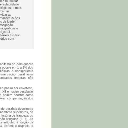
ueza muscular
e estabilidade
ológicos, o mais
o a um
visar as
 manifestações
s de idade,
vestigação
miográficos e
al de 11
ários Finais:
tórios com
manifesta-se com quadro
sia ocorre em 1 a 2% dos
 células e consequente
esnervação, geralmente
 unidades motoras não
eo possa ser envolvido,
 XII e núcleo vestibular
que podem ocorrer como
volver compensação dos
 de paralisia decorrente
s membros superiores, da
 história de fraqueza ou
ão atingidos (1, 7). As
articular, limitação da
, disfonia e dispneia; e