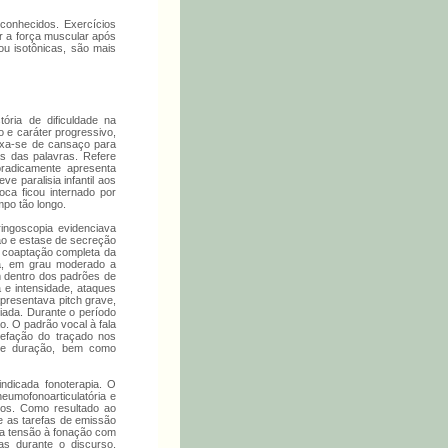
conhecidos. Exercícios
r a força muscular após
u isotônicas, são mais
ória de dificuldade na
o e caráter progressivo,
ixa-se de cansaço para
as das palavras. Refere
radicamente apresenta
e paralisia infantil aos
oca ficou internado por
mpo tão longo.
aringoscopia evidenciava
ção e estase de secreção
, coaptação completa da
da, em grau moderado a
 dentro dos padrões de
 e intensidade, ataques
presentava pitch grave,
ciada. Durante o período
o. O padrão vocal à fala
refação do traçado nos
de e duração, bem como
ndicada fonoterapia. O
eumofonoarticulatória e
tos. Como resultado ao
te as tarefas de emissão
 da tensão à fonação com
as durante o discurso,