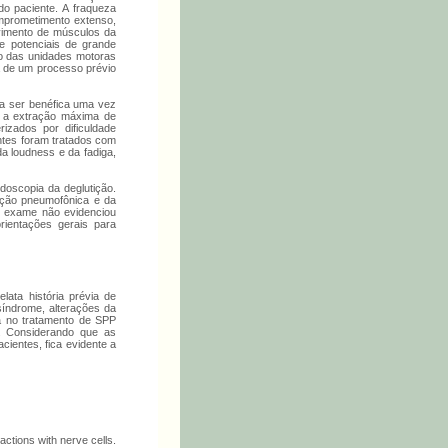
o paciente. A fraqueza
mprometimento extenso,
lvimento de músculos da
de potenciais de grande
io das unidades motoras
a de um processo prévio
va ser benéfica uma vez
m a extração máxima de
izados por dificuldade
entes foram tratados com
a loudness e da fadiga,
ndoscopia da deglutição.
ação pneumofônica e da
o exame não evidenciou
rientações gerais para
ata história prévia de
síndrome, alterações da
a no tratamento de SPP
a. Considerando que as
ientes, fica evidente a
actions with nerve cells.