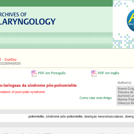
4
-
Out/Dez
2011000400020
PDF em Português
PDF em Inglês
Author(s):
o-laríngeas da síndrome pós-poliomielite
Noemi Grig
tations of post-polio syndrome
Teixeira d
Aumond Le
Como citar este Artigo
Marina Pad
Glaucya M
poliomielite, síndrome pós-poliomielite, doenças neuromusculares, doença