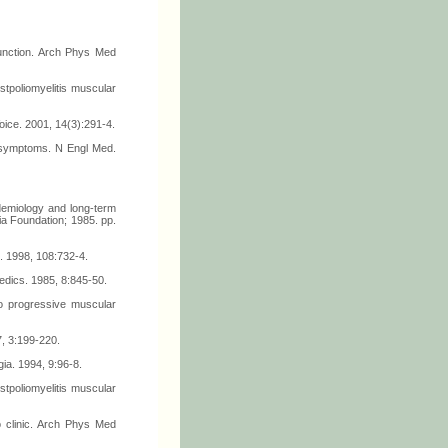
 function. Arch Phys Med
stpoliomyelitis muscular
oice. 2001, 14(3):291-4.
ar symptoms. N Engl Med.
demiology and long-term
ia Foundation; 1985. pp.
 1998, 108:732-4.
pedics. 1985, 8:845-50.
io progressive muscular
7, 3:199-220.
gia. 1994, 9:96-8.
stpoliomyelitis muscular
o clinic. Arch Phys Med