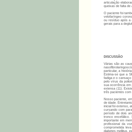
articulação elabor
queixas de falta de 
O paciente foi tam
velofaríngeo corona
ou resíduo após a 
gerais para a degl
DISCUSSÃO
Várias são as caus
nasofibrolaringosc
particular, a histó
Estima-se que a SP
fadiga e o cansaço 
pelo vírus da poli
sua ocorrência em 
extensa (11). Exis
três pacientes com
Nosso paciente, em
de idade. Entretant
inicial foi extenso
cursando com paral
período de dois a
tronco encefálico.
importante em memb
profissional da v
comprometida leva 
diabetes mellitus, 