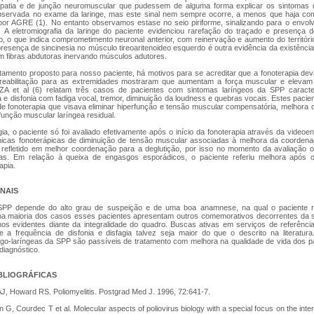
opatia e de junção neuromuscular que pudessem de alguma forma explicar os sintomas d
observada no exame da laringe, mas este sinal nem sempre ocorre, a menos que haja co
por AGRE (1). No entanto observamos estase no seio piriforme, sinalizando para o envo
. A eletromiografia da laringe do paciente evidenciou rarefação do traçado e presença 
o, o que indica comprometimento neuronal anterior, com reinervação e aumento do territór
resença de sincinesia no músculo tireoaritenoideo esquerdo é outra evidência da existênci
m fibras abdutoras inervando músculos adutores.
tamento proposto para nosso paciente, há motivos para se acreditar que a fonoterapia de
 reabilitação para as extremidades mostraram que aumentam a força muscular e eleva
AZA et al (6) relatam três casos de pacientes com sintomas laríngeos da SPP caracter
gia e disfonia com fadiga vocal, tremor, diminuição da loudness e quebras vocais. Estes paci
e fonoterapia que visava eliminar hiperfunção e tensão muscular compensatória, melhora d
unção muscular laríngea residual.
ia, o paciente só foi avaliado efetivamente após o início da fonoterapia através da videoe
nicas fonoterápicas de diminuição de tensão muscular associadas à melhora da coorden
 refletido em melhor coordenação para a deglutição, por isso no momento da avaliação 
icas. Em relação à queixa de engasgos esporádicos, o paciente referiu melhora após o
apia.
NAIS
SPP depende do alto grau de suspeição e de uma boa anamnese, na qual o paciente rel
 na maioria dos casos esses pacientes apresentam outros comemorativos decorrentes da 
s evidentes diante da integralidade do quadro. Buscas ativas em serviços de referênci
a frequência de disfonia e disfagia talvez seja maior do que o descrito na literatur
ngo-laríngeas da SPP são passíveis de tratamento com melhora na qualidade de vida dos pac
diagnóstico.
BLIOGRÁFICAS
 AJ, Howard RS. Poliomyelitis. Postgrad Med J. 1996, 72:641-7.
 G, Courdec T et al. Molecular aspects of poliovirus biology with a special focus on the inter