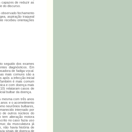
m capazes de reduzir as
de do discurso.
do observado fechamento
ngea, aspiração traqueal
nte recebeu orientações
leto seguido dos exames
rentes diagnósticos. Em
ausadora de fadiga vocal.
omas mais comuns são a
 após a infecção inicial
co. Também é mais comum
ânica e com doença mais
(10) relataram casos de
cial bulbar da doença.
o a mesma com três anos
36 anos e o acometimento
como neurônios bulbares,
rmanecido internado por
o de outros núcleos do
o tem alteração motora
crito no caso fazia uso
ínuo da musculatura já
, não havia história de
avia sinais de doença de