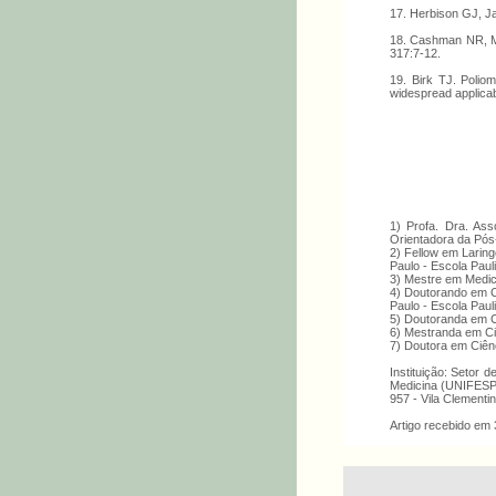
17. Herbison GJ, Ja
18. Cashman NR, Mas
317:7-12.
19. Birk TJ. Poliom
widespread applicab
1) Profa. Dra. As
Orientadora da Pó
2) Fellow em Larin
Paulo - Escola Paul
3) Mestre em Medic
4) Doutorando em C
Paulo - Escola Paul
5) Doutoranda em 
6) Mestranda em C
7) Doutora em Ciên
Instituição: Setor 
Medicina (UNIFESP-
957 - Vila Clementi
Artigo recebido em 