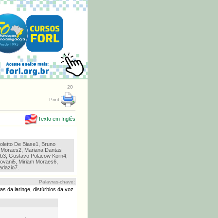
20
Print:
Texto em Inglês
oletto De Biase1, Bruno
e Moraes2, Mariana Dantas
b3, Gustavo Polacow Korn4,
ovani5, Miriam Moraes6,
adazio7.
Palavras-chave:
s da laringe, distúrbios da voz.