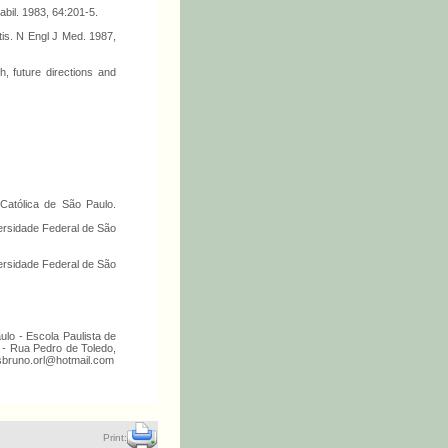
bil. 1983, 64:201-5.
tis. N Engl J Med. 1987,
h, future directions and
Católica de São Paulo.
ersidade Federal de São
ersidade Federal de São
ulo - Escola Paulista de
 - Rua Pedro de Toledo,
aesbruno.orl@hotmail.com
Print: