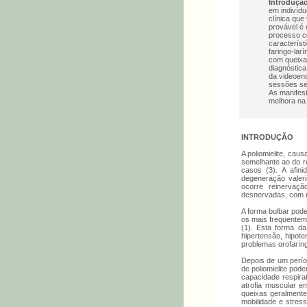
Introduçã
em indivídu
clínica que
provável é
processo co
caracterís
faringo-lar
com queixas
diagnóstica
da videoend
sessões sem
As manifest
melhora na 
INTRODUÇÃO
A poliomielite, ca
semelhante ao do re
casos (3). A afin
degeneração valeri
ocorre reinervaç
desnervadas, com r
A forma bulbar pod
os mais frequenteme
(1). Esta forma d
hipertensão, hipo
problemas orofarín
Depois de um períod
de poliomielite pod
capacidade respirat
atrofia muscular e
queixas geralmente
mobilidade e stress