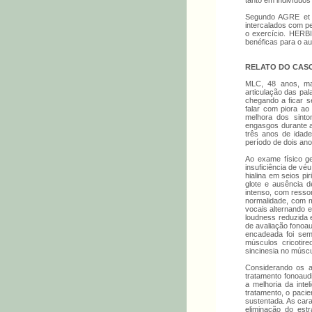
tanto em indivíduos
Segundo AGRE et a
intercalados com p
o exercício. HERBI
benéficas para o a
RELATO DO CAS
MLC, 48 anos, mas
articulação das pal
chegando a ficar s
falar com piora ao
melhora dos sinto
engasgos durante a 
três anos de idade
período de dois ano
Ao exame físico ger
insuficiência de vé
hialina em seios p
glote e ausência 
intenso, com resso
normalidade, com m
vocais alternando 
loudness reduzida e
de avaliação fonoau
encadeada foi seme
músculos cricotir
sincinesia no múscu
Considerando os ac
tratamento fonoaud
a melhoria da inte
tratamento, o pacie
sustentada. As cara
eliminação do est