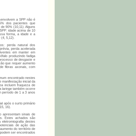
esenvolvem a SPP não é
25% dos pacientes que
 de 90% (10,11). Alguns
 SPP: idade acima de 10
ssa forma, a idade e a
(4, 5,12).
s: perda natural dos
prévia, perda acelerada
eviventes em manter em
éfalo produzindo fadiga
 processo de desgaste e
ação que requer aumento
de fibras axonais, com
comum encontrado nestes
manifestação inicial da
ea incluem fraqueza de
na laringe também ocorre
m período de 1 a 3 anos
ial após o surto primário
15, 16).
io apresentam sinais de
as. Estes achados são
eletromiografia destes
potenciais de ação das
umento do território de
o podem ser encontrados