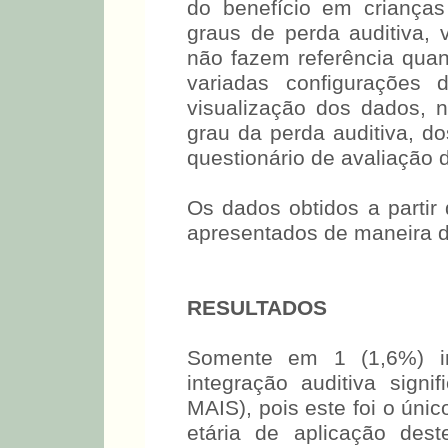
aplicado o questionário de
jovens, possuíam outros ti
que as autoras do questio
limitações na sua aplic
perda auditiva. Para fac
Figura 1, estão expostos o
indivíduos que responder
benefício em crianças e jov
Os dados obtidos a partir
apresentados de maneira de
RESULTADOS
Somente em 1 (1,6%) in
integração auditiva signi
MAIS), pois este foi o úni