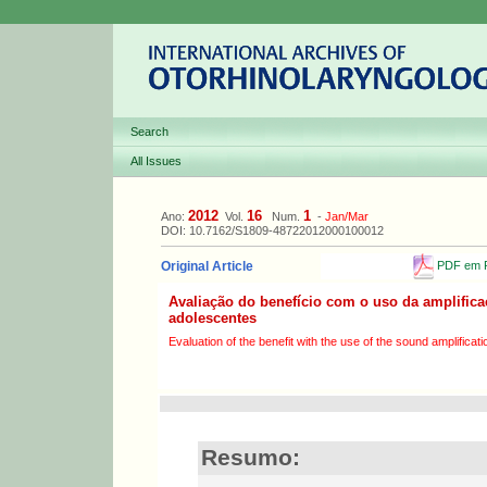
Search
All Issues
2012
16
1
Ano:
Vol.
Num.
-
Jan/Mar
DOI: 10.7162/S1809-48722012000100012
PDF em P
Original Article
Avaliação do benefício com o uso da amplific
adolescentes
Evaluation of the benefit with the use of the sound amplificat
Resumo: