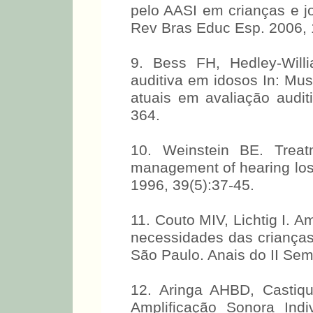
8. Boscolo CC et al. Aval
pelo AASI em crianças e jo
Rev Bras Educ Esp. 2006, 
9. Bess FH, Hedley-Willi
auditiva em idosos In: Mu
atuais em avaliação audit
364.
10. Weinstein BE. Treat
management of hearing los
1996, 39(5):37-45.
11. Couto MIV, Lichtig I. Am
necessidades das crianças 
São Paulo. Anais do II Sem
12. Aringa AHBD, Castiq