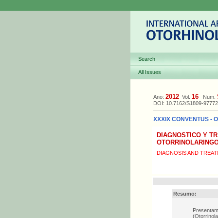
Search
All Issues
2012
16
Ano:
Vol.
Num.
DOI: 10.7162/S1809-9777
XXXIX CONVENTUS - Or
DIAGNOSTICO Y T
OTORRINOLARINGO
DIAGNOSIS AND TREA
Resumo:
Presentamo
(Otorrinol