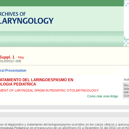
Suppl. 1
-
May
201200S1C-008
al Presentation
RATAMIENTO DEL LARINGOESPASMO EN
Aut
LOGIA PEDIATRICA
Ric
Ada
TMENT OF LARYNGEAL SPASM IN PEDIATRIC OTOLARYNGOLOGY
Adr
Gon
Como citar este Artigo
s el diagnostico y tratamiento del laringoespasmo ocurridos en los casos clinicos y quiruru
aringologia Pediatrica) en el transcurso de un año(Enero 01 a Diciembre 31 del 2011) en el H