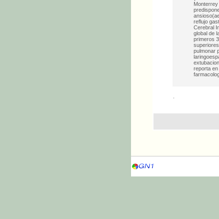
Monterrey 
predispone
ansioso(ae
reflujo ga
Cerebral I
global de 
primeros 3
superiores
pulmonar p
laringoesp
extubacion
reporta en
farmacolog
.