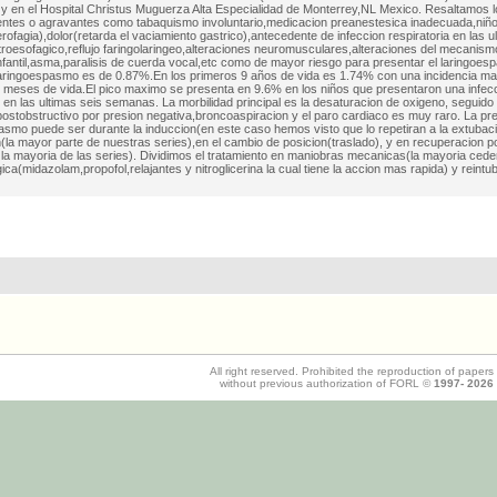
y en el Hospital Christus Muguerza Alta Especialidad de Monterrey,NL Mexico. Resaltamos l
ntes o agravantes como tabaquismo involuntario,medicacion preanestesica inadecuada,niñ
rofagia),dolor(retarda el vaciamiento gastrico),antecedente de infeccion respiratoria en las 
stroesofagico,reflujo faringolaringeo,alteraciones neuromusculares,alteraciones del mecanismo
nfantil,asma,paralisis de cuerda vocal,etc como de mayor riesgo para presentar el laringoes
laringoespasmo es de 0.87%.En los primeros 9 años de vida es 1.74% con una incidencia m
 meses de vida.El pico maximo se presenta en 9.6% en los niños que presentaron una infec
 en las ultimas seis semanas. La morbilidad principal es la desaturacion de oxigeno, seguido
ostobstructivo por presion negativa,broncoaspiracion y el paro cardiaco es muy raro. La pr
asmo puede ser durante la induccion(en este caso hemos visto que lo repetiran a la extubaci
(la mayor parte de nuestras series),en el cambio de posicion(traslado), y en recuperacion 
 la mayoria de las series). Dividimos el tratamiento en maniobras mecanicas(la mayoria ced
ica(midazolam,propofol,relajantes y nitroglicerina la cual tiene la accion mas rapida) y reintu
All right reserved. Prohibited the reproduction of papers
without previous authorization of FORL ©
1997-
2026