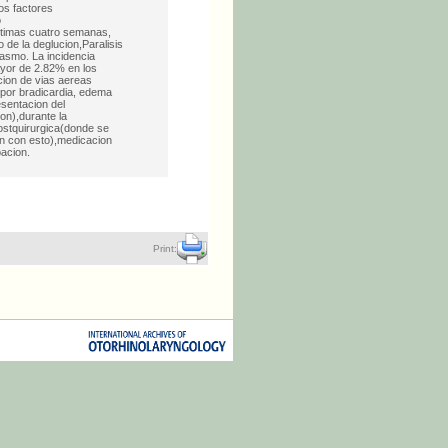
os factores
o
ultimas cuatro semanas,
 de la deglucion,Paralisis
pasmo. La incidencia
ayor de 2.82% en los
cion de vias aereas
 por bradicardia, edema
esentacion del
on),durante la
postquirurgica(donde se
en con esto),medicacion
bacion.
Print: