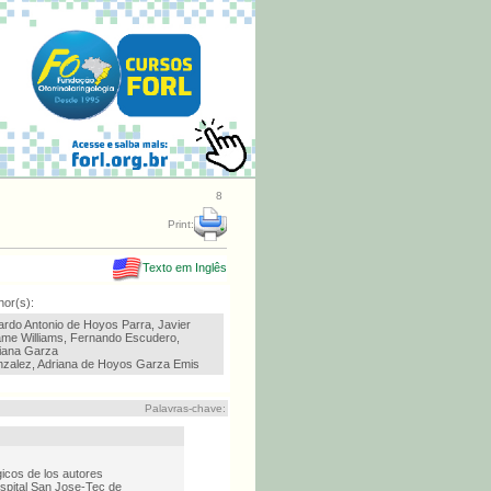
8
Print:
Texto em Inglês
hor(s):
ardo Antonio de Hoyos Parra, Javier
me Williams, Fernando Escudero,
iana Garza
zalez, Adriana de Hoyos Garza Emis
Palavras-chave:
gicos de los autores
ospital San Jose-Tec de