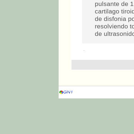
pulsante de 1
cartilago tiro
de disfonia p
resolviendo t
de ultrasonid
.