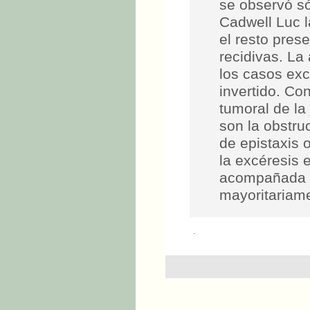
se observó só
Cadwell Luc l
el resto prese
recidivas. La
los casos ex
invertido. Co
tumoral de la
son la obstr
de epistaxis 
la excéresis
acompañada d
mayoritariam
.