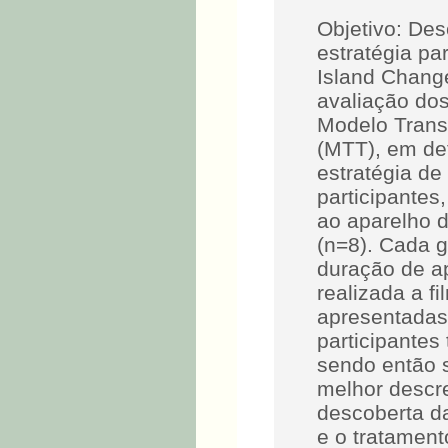
Objetivo: Des
estratégia pa
Island Chang
avaliação dos
Modelo Trans
(MTT), em def
estratégia de
participantes
ao aparelho d
(n=8). Cada 
duração de a
realizada a 
apresentadas 
participante
sendo então s
melhor descr
descoberta da
e o tratament