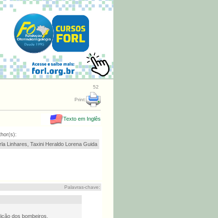
52
Print:
Texto em Inglês
hor(s):
la Linhares, Taxini Heraldo Lorena Guida
Palavras-chave:
dição dos bombeiros.