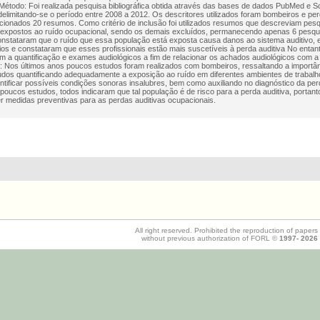
 Método: Foi realizada pesquisa bibliográfica obtida através das bases de dados PubMed e Sc
elimitando-se o período entre 2008 a 2012. Os descritores utilizados foram bombeiros e perd
cionados 20 resumos. Como critério de inclusão foi utilizados resumos que descreviam pe
 expostos ao ruído ocupacional, sendo os demais excluídos, permanecendo apenas 6 pesqui
nstataram que o ruído que essa população está exposta causa danos ao sistema auditivo, e
ios e constataram que esses profissionais estão mais suscetíveis à perda auditiva No enta
am a quantificação e exames audiológicos a fim de relacionar os achados audiológicos com a 
 Nos últimos anos poucos estudos foram realizados com bombeiros, ressaltando a importân
dos quantificando adequadamente a exposição ao ruído em diferentes ambientes de trabalho
entificar possíveis condições sonoras insalubres, bem como auxiliando no diagnóstico da perd
poucos estudos, todos indicaram que tal população é de risco para a perda auditiva, portant
r medidas preventivas para as perdas auditivas ocupacionais.
All right reserved. Prohibited the reproduction of papers
without previous authorization of FORL ©
1997-
2026