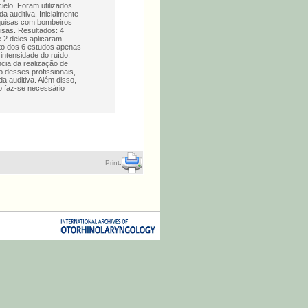
ielo. Foram utilizados
a auditiva. Inicialmente
squisas com bombeiros
sas. Resultados: 4
 2 deles aplicaram
nto dos 6 estudos apenas
intensidade do ruído.
cia da realização de
 desses profissionais,
a auditiva. Além disso,
o faz-se necessário
Print: