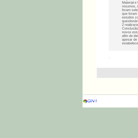
Material e
resumos, d
foram sele
que foram
estudos co
questionár
2 realizar
Conclusão:
novos estu
afim de id
apesar de 
estabelece
.