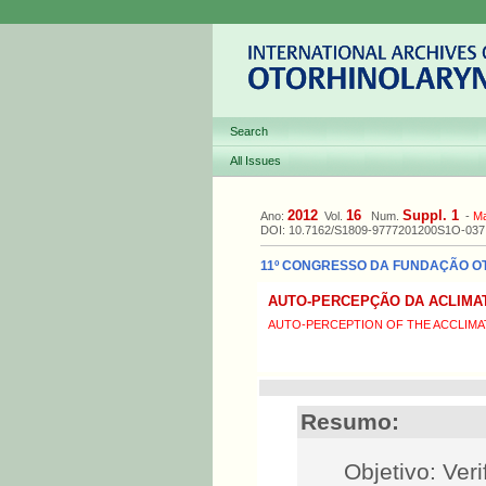
Search
All Issues
2012
16
Suppl. 1
Ano:
Vol.
Num.
-
M
DOI: 10.7162/S1809-9777201200S1O-037
11º CONGRESSO DA FUNDAÇÃO OTOR
AUTO-PERCEPÇÃO DA ACLIMAT
AUTO-PERCEPTION OF THE ACCLIMAT
Resumo:
Objetivo: Ver