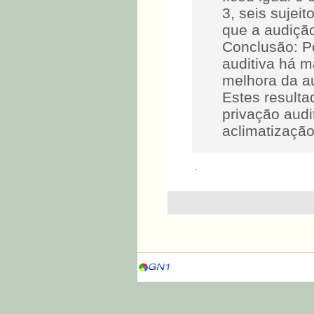
3, seis sujeit
que a audição
Conclusão: P
auditiva há m
melhora da au
Estes result
privação audi
aclimatização
.