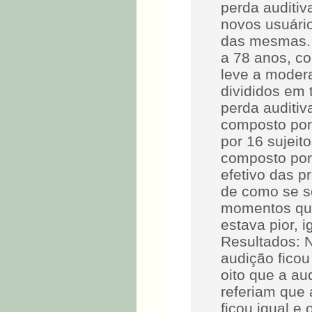
perda auditiv
novos usuário
das mesmas. 
a 78 anos, co
leve a moder
divididos em
perda auditiv
composto por 
por 16 sujeit
composto por
efetivo das p
de como se s
momentos que
estava pior, 
Resultados: N
audição ficou
oito que a au
referiam que 
ficou igual e