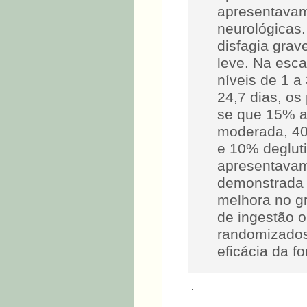
apresentavam
neurológicas.
disfagia grav
leve. Na esca
níveis de 1 a
24,7 dias, os
se que 15% a
moderada, 40%
e 10% degluti
apresentavam
demonstrada 
melhora no gr
de ingestão o
randomizados
eficácia da f
.