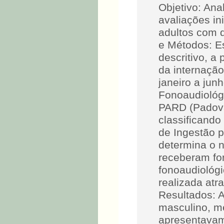
Objetivo: Ana
avaliações ini
adultos com d
e Métodos: Es
descritivo, a
da internaçã
janeiro a jun
Fonoaudiológi
PARD (Padovan
classificando
de Ingestão p
determina o n
receberam fon
fonoaudiológi
realizada atr
Resultados: A
masculino, m
apresentavam