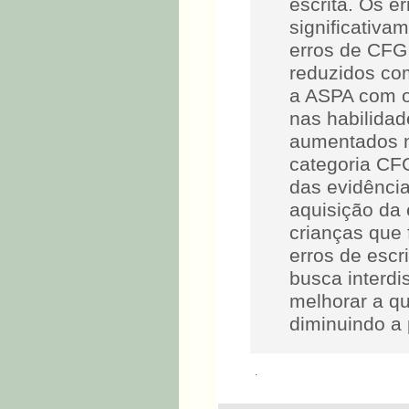
escrita. Os e
significativa
erros de CFG
reduzidos co
a ASPA com o
nas habilidad
aumentados no
categoria CFG
das evidência
aquisição da 
crianças que
erros de escr
busca interdi
melhorar a qu
diminuindo a 
.