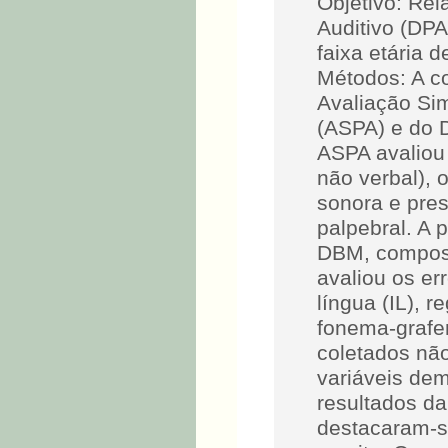
Objetivo: Rel
Auditivo (DPA
faixa etária 
Métodos: A co
Avaliação Si
(ASPA) e do 
ASPA avaliou 
não verbal), 
sonora e pres
palpebral. A 
DBM, compost
avaliou os er
língua (IL), 
fonema-grafe
coletados não
variáveis de
resultados da
destacaram-s