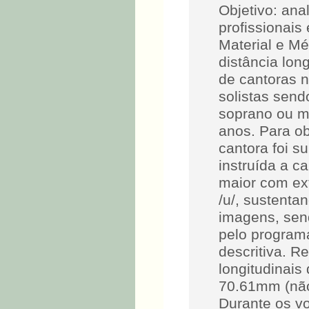
Objetivo: ana
profissionais
Material e Mé
distância lon
de cantoras 
solistas send
soprano ou m
anos. Para o
cantora foi s
instruída a c
maior com ext
/u/, sustenta
imagens, sen
pelo programa
descritiva. R
longitudinais
70.61mm (não 
Durante os vo