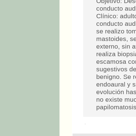
Objetivo: Des
conducto audi
Clínico: adul
conducto audi
se realizo to
mastoides, se
externo, sin a
realiza biops
escamosa con
sugestivos de
benigno. Se r
endoaural y s
evolución has
no existe muc
papilomatosis
.