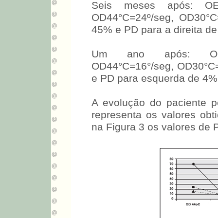
Seis meses após: OE4
OD44°C=24º/seg, OD30°C=
45% e PD para a direita d
Um ano após: OE44°
OD44°C=16°/seg, OD30°C=2
e PD para esquerda de 4%
A evolução do paciente 
representa os valores obt
na Figura 3 os valores de 