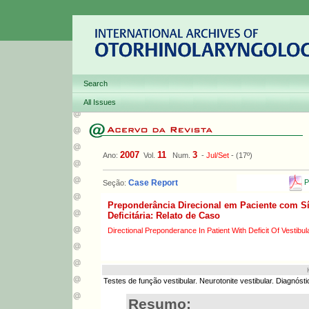
Search
All Issues
2007
11
3
Ano:
Vol.
Num.
-
Jul/Set
- (17º)
P
Case Report
Seção:
Preponderância Direcional em Paciente com S
Deficitária: Relato de Caso
Directional Preponderance In Patient With Deficit Of Vestibu
Testes de função vestibular. Neurotonite vestibular. Diagnósti
Resumo: