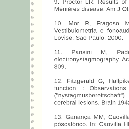
9. Proctor LR: Results of s
Ménières disease. Am J Oto
10. Mor R, Fragoso M,
Vestibulometria e fonoaudi
Lovise. São Paulo. 2000.
11. Pansini M, Pado
electronystagmography. Ac
309.
12. Fitzgerald G, Hallpi
function I: Observation
("nystagmusbereitschaft")
cerebral lesions. Brain 194
13. Ganança MM, Caovill
póscalórico. In: Caovill