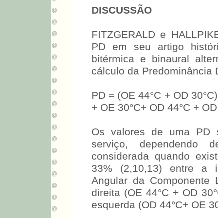
DISCUSSÃO
FITZGERALD e HALLPIKE 
PD em seu artigo histór
bitérmica e binaural alte
cálculo da Predominância D
PD = (OE 44°C + OD 30°C)
+ OE 30°C+ OD 44°C + OD
Os valores de uma PD si
serviço, dependendo d
considerada quando exis
33% (2,10,13) entre a 
Angular da Componente L
direita (OE 44°C + OD 30
esquerda (OD 44°C+ OE 30°