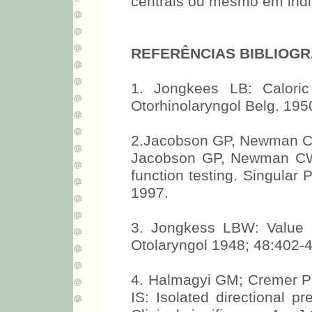
centrais ou mesmo em indi
REFERÊNCIAS BIBLIOGR
1. Jongkees LB: Caloric 
Otorhinolaryngol Belg. 195
2.Jacobson GP, Newman CW: 
Jacobson GP, Newman CW,
function testing. Singular
1997.
3. Jongkess LBW: Value of
Otolaryngol 1948; 48:402-
4. Halmagyi GM; Cremer PD
IS: Isolated directional p