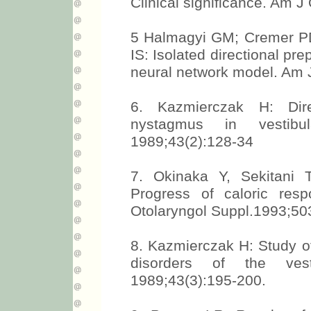
Clinical significance. Am J
5 Halmagyi GM; Cremer PD
IS: Isolated directional pr
neural network model. Am J
6. Kazmierczak H: Dire
nystagmus in vestibul
1989;43(2):128-34
7. Okinaka Y, Sekitani 
Progress of caloric resp
Otolaryngol Suppl.1993;50
8. Kazmierczak H: Study of
disorders of the vest
1989;43(3):195-200.