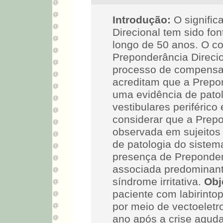
Introdução:
O signific
Direcional tem sido fon
longo de 50 anos. O co
Preponderância Direcio
processo de compensaç
acreditam que a Prepon
uma evidência de pato
vestibulares periféric
considerar que a Prepo
observada em sujeitos
de patologia do sistema
presença de Preponder
associada predominante
síndrome irritativa.
Obj
paciente com labirintopa
por meio de vectoeletr
ano após a crise aguda