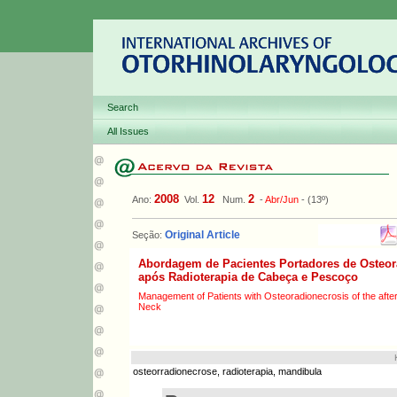
Search
All Issues
2008
12
2
Ano:
Vol.
Num.
-
Abr/Jun
- (13º)
Original Article
Seção:
Abordagem de Pacientes Portadores de Osteor
após Radioterapia de Cabeça e Pescoço
Management of Patients with Osteoradionecrosis of the afte
Neck
osteorradionecrose, radioterapia, mandibula