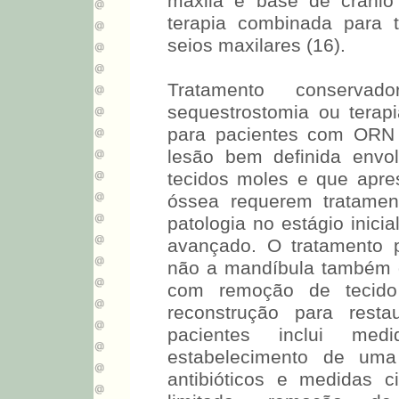
maxila e base de crânio
terapia combinada para 
seios maxilares (16).
Tratamento conserva
sequestrostomia ou terapi
para pacientes com ORN 
lesão bem definida envo
tecidos moles e que apres
óssea requerem tratament
patologia no estágio inici
avançado. O tratamento p
não a mandíbula também d
com remoção de tecido
reconstrução para rest
pacientes inclui med
estabelecimento de uma 
antibióticos e medidas c