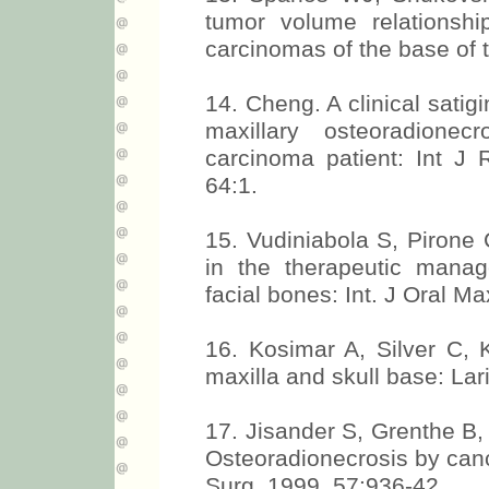
tumor volume relationshi
carcinomas of the base of 
14. Cheng. A clinical satig
maxillary osteoradionec
carcinoma patient: Int J 
64:1.
15. Vudiniabola S, Pirone
in the therapeutic manag
facial bones: Int. J Oral Ma
16. Kosimar A, Silver C, K
maxilla and skull base: La
17. Jisander S, Grenthe B,
Osteoradionecrosis by canc
Surg. 1999, 57:936-42.