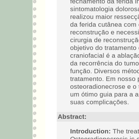
fechamento da ferida i
sintomatologia doloros
realizou maior ressecç
da ferida cutânea com
reconstrução e neces
cirurgia de reconstruç
objetivo do tratamento
craniofacial é a ablaçã
da recorrência do tumo
função. Diversos métod
tratamento. Em nosso p
osteoradionecrose e o
um ótimo guia para a 
suas complicações.
Abstract:
Introduction:
The treat