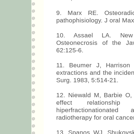
9. Marx RE. Osteoradi
pathophisiology. J oral Max
10. Assael LA. New 
Osteonecrosis of the Ja
62:125-6.
11. Beumer J, Harrison 
extractions and the incid
Surg. 1983, 5:514-21.
12. Niewald M, Barbie O,
effect relationship 
hiperfractionationated
radiotherapy for oral cance
13. Spanos WJ, Shukovsk