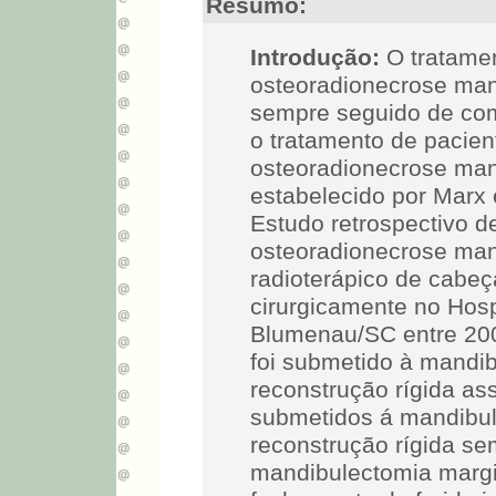
Resumo:
Introdução:
O tratame
osteoradionecrose man
sempre seguido de co
o tratamento de pacien
osteoradionecrose man
estabelecido por Marx
Estudo retrospectivo d
osteoradionecrose man
radioterápico de cabeç
cirurgicamente no Hosp
Blumenau/SC entre 20
foi submetido à mandi
reconstrução rígida ass
submetidos á mandibu
reconstrução rígida se
mandibulectomia margi