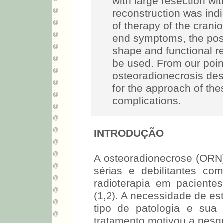
with large resection wi
reconstruction was ind
of therapy of the cranio
end symptoms, the poss
shape and functional r
be used. From our point 
osteoradionecrosis des
for the approach of the
complications.
INTRODUÇÃO
A osteoradionecrose (ORN)
sérias e debilitantes c
radioterapia em pacient
(1,2). A necessidade de es
tipo de patologia e sua
tratamento motivou a pesq