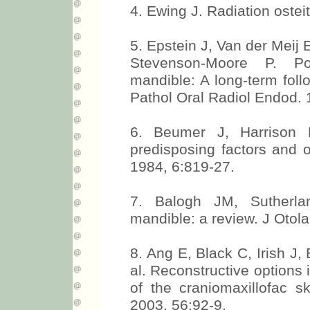
4. Ewing J. Radiation ostei
5. Epstein J, Van der Mei
Stevenson-Moore P. Pos
mandible: A long-term foll
Pathol Oral Radiol Endod. 
6. Beumer J, Harrison R
predisposing factors and 
1984, 6:819-27.
7. Balogh JM, Sutherla
mandible: a review. J Otola
8. Ang E, Black C, Irish J,
al. Reconstructive options 
of the craniomaxillofac sk
2003, 56:92-9.