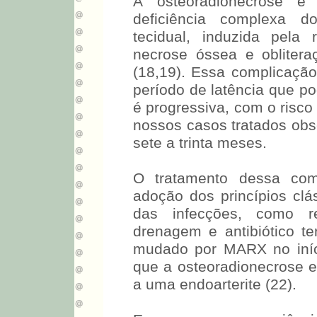
A osteoradionecrose é
deficiência complexa 
tecidual, induzida pela
necrose óssea e obliter
(18,19). Essa complicação
período de latência que po
é progressiva, com o risco
nossos casos tratados ob
sete a trinta meses.
O tratamento dessa comp
adoção dos princípios cl
das infecções, como r
drenagem e antibiótico te
mudado por MARX no iníci
que a osteoradionecrose er
a uma endoarterite (22).