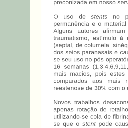
preconizada em nosso serv
O uso de
stents
no pó
permanência e o material
Alguns autores afirm
traumatismo, estímulo à 
(septal, de columela, sinéqu
dos seios paranasais e cau
se seu uso no pós-operató
16 semanas (1,3,4,6,9,11
mais macios, pois estes
comparados aos mais rí
reestenose de 30% com o
Novos trabalhos desaco
apenas rotação de retalh
utilizando-se cola de fibri
se que o
stent
pode caus