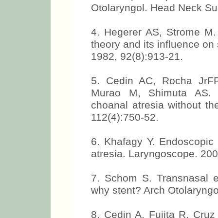
Otolaryngol. Head Neck Su
4. Hegerer AS, Strome M.
theory and its influence o
1982, 92(8):913-21.
5. Cedin AC, Rocha Jr
Murao M, Shimuta AS. T
choanal atresia without th
112(4):750-52.
6. Khafagy Y. Endoscopic r
atresia. Laryngoscope. 200
7. Schom S. Transnasal en
why stent? Arch Otolaryng
8. Cedin A, Fujita R, Cru