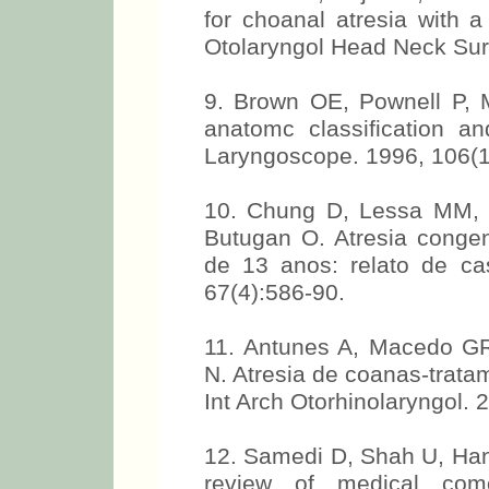
for choanal atresia with a
Otolaryngol Head Neck Sur
9. Brown OE, Pownell P, 
anatomc classification an
Laryngoscope. 1996, 106(1
10. Chung D, Lessa MM, L
Butugan O. Atresia congen
de 13 anos: relato de cas
67(4):586-90.
11. Antunes A, Macedo GR
N. Atresia de coanas-trata
Int Arch Otorhinolaryngol. 
12. Samedi D, Shah U, Hand
review of medical como