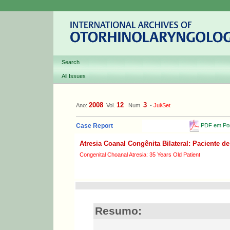
Search
All Issues
2008
12
3
Ano:
Vol.
Num.
-
Jul/Set
PDF em Por
Case Report
Atresia Coanal Congênita Bilateral: Paciente d
Congenital Choanal Atresia: 35 Years Old Patient
Resumo: