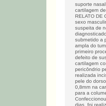
suporte nasa
cartilagem de
RELATO DE C
sexo masculin
suspeita de 
diagnosticado
submetido a 
ampla do tumo
primeiro proc
defeito de su
cartilagem co
pericôndrio pe
realizada in
pele do dorso
0,8mm na car
para a colume
Confeccionou
dias, foi rea