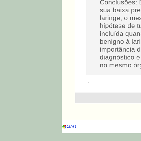
Conclusões: 
sua baixa pre
laringe, o m
hipótese de t
incluída qua
benigno à lar
importância 
diagnóstico 
no mesmo órgã
.