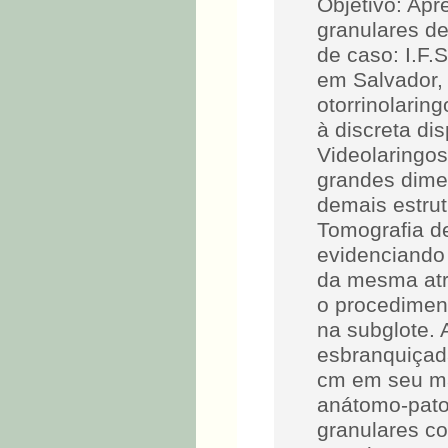
Objetivo: Apr
granulares d
de caso: I.F.
em Salvador,
otorrinolarin
à discreta dis
Videolaringos
grandes dime
demais estru
Tomografia d
evidenciando 
da mesma atra
o procedimen
na subglote.
esbranquiçad
cm em seu ma
anátomo-pato
granulares c