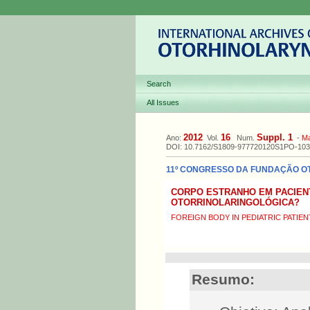
Search
All Issues
2012
16
Suppl. 1
Ano:
Vol.
Num.
-
M
DOI: 10.7162/S1809-977720120S1PO-103
11º CONGRESSO DA FUNDAÇÃO OTOR
CORPO ESTRANHO EM PACIEN
OTORRINOLARINGOLÓGICA?
FOREIGN BODY IN PEDIATRIC PATI
Resumo: