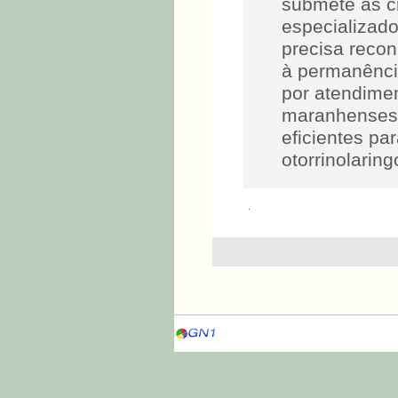
submete as cr
especializad
precisa reco
à permanência
por atendimen
maranhenses, 
eficientes pa
otorrinolarin
.