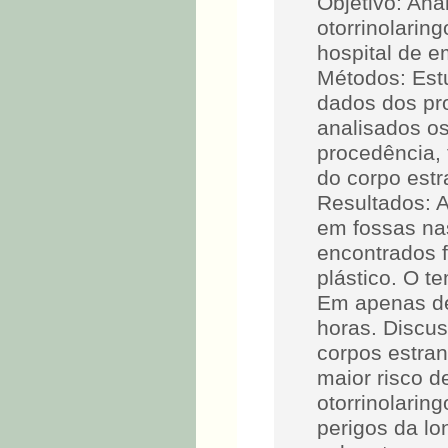
Objetivo: Ana
otorrinolarin
hospital de 
Métodos: Estu
dados dos pr
analisados os
procedência, 
do corpo est
Resultados: A
em fossas na
encontrados f
plástico. O t
Em apenas de 
horas. Discu
corpos estran
maior risco 
otorrinolarin
perigos da l