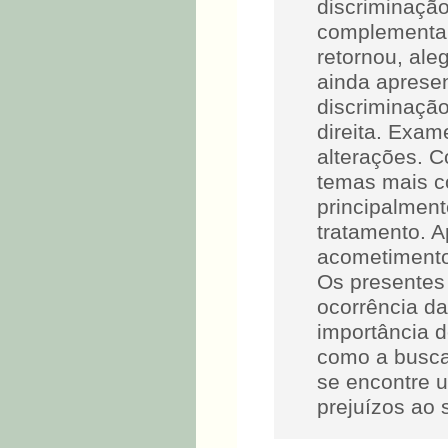
discriminaçã
complementare
retornou, ale
ainda aprese
discriminaçã
direita. Exam
alterações. 
temas mais co
principalment
tratamento. A
acometimento,
Os presentes
ocorrência da
importância d
como a busca
se encontre 
prejuízos ao 