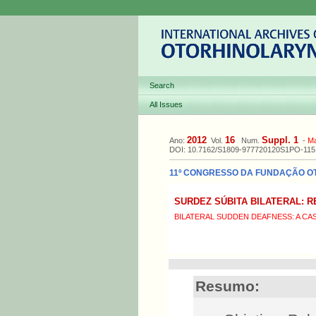
Search
All Issues
2012
16
Suppl. 1
Ano:
Vol.
Num.
-
M
DOI: 10.7162/S1809-977720120S1PO-115
11º CONGRESSO DA FUNDAÇÃO OTOR
SURDEZ SÚBITA BILATERAL: 
BILATERAL SUDDEN DEAFNESS: A CA
Resumo: