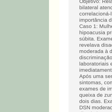
Objetivo: Rel
bilateral aten
correlacioná-
importância d
Caso 1: Mulh
hipoacusia p
súbita. Exame
revelava disa
moderada à di
discriminação
laboratoriais
imediatamente
Após uma sem
sintomas, co
exames de i
queixa de zum
dois dias. Ex
DSN moderada