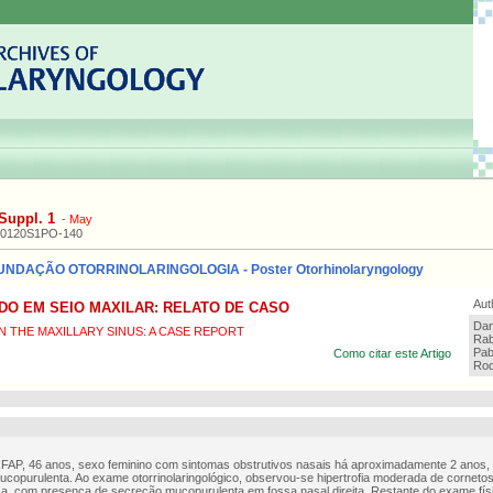
Suppl. 1
-
May
20120S1PO-140
NDAÇÃO OTORRINOLARINGOLOGIA - Poster Otorhinolaryngology
Aut
DO EM SEIO MAXILAR: RELATO DE CASO
Dan
N THE MAXILLARY SINUS: A CASE REPORT
Rab
Pab
Como citar este Artigo
Rod
FAP, 46 anos, sexo feminino com sintomas obstrutivos nasais há aproximadamente 2 anos,
mucopurulenta. Ao exame otorrinolaringológico, observou-se hipertrofia moderada de corneto
a, com presença de secreção mucopurulenta em fossa nasal direita. Restante do exame físi