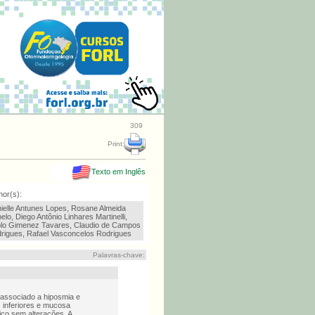
309
Print:
Texto em Inglês
hor(s):
ielle Antunes Lopes, Rosane Almeida
elo, Diego Antônio Linhares Martinelli,
lo Gimenez Tavares, Claudio de Campos
rigues, Rafael Vasconcelos Rodrigues
Palavras-chave:
 associado a hiposmia e
s inferiores e mucosa
co sem alterações. A