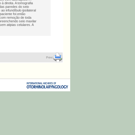
 direita. A tomografia
das paredes do seio
o infundíbulo ipsilateral
aciente foi então
, com remoção de toda
preenchendo seio maxilar
em atipias celulares. A
Print: