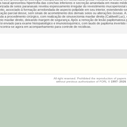
 nasal apresentou hipertrofia das conchas inferiores e secreção amarelada em meato médio à
izada de seios paranasais revelou espessamento irregular do revestimento mucoperiostal 
reito, associado à formação arredondada de aspecto polipóide em seu interior, estendendo-se a
ração parcial desse, sem sinais de acometimento dos demais seios ou alterações ósseas. A p
a a procedimento cirúrgico, com realização de sinusectomia maxilar direita (Caldwell Luc)
eio maxilar direito, deixando margem de segurança. Após a remoção de lesão papilomatosa 
 foi enviado para exame histopatológico e imunoistoquímico, com laudo de papiloma invertido s
ncontra-se agora em acompanhamento para controle de recidivas.
All right reserved. Prohibited the reproduction of papers
without previous authorization of FORL ©
1997-
2026