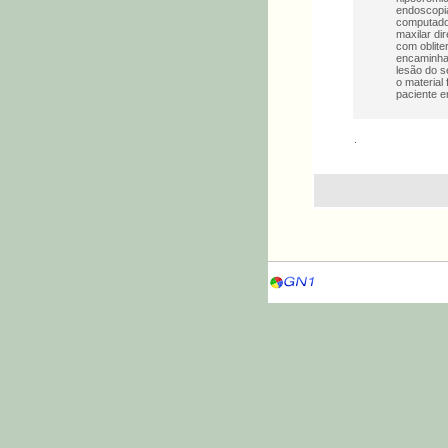
endoscopia
computador
maxilar di
com oblite
encaminhad
lesão do s
o material
paciente e
.