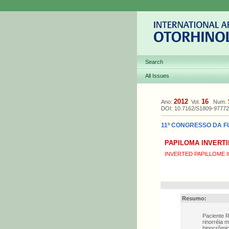
Search
All Issues
2012
16
Ano:
Vol.
Num.
DOI: 10.7162/S1809-9777
11º CONGRESSO DA FU
PAPILOMA INVERTI
INVERTED PAPILLOME I
Resumo:
Paciente R
rinorréia 
hipocrômic