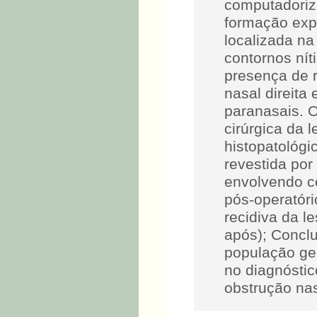
computadoriz
formação exp
localizada na
contornos ní
presença de 
nasal direita
paranasais. O
cirúrgica da 
histopatológi
revestida por 
envolvendo cé
pós-operatóri
recidiva da l
após); Concl
população ger
no diagnóstic
obstrução nas