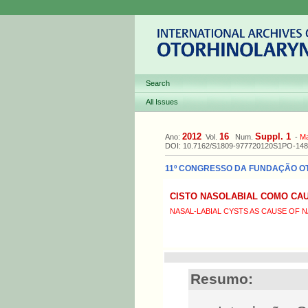
Search
All Issues
2012
16
Suppl. 1
Ano:
Vol.
Num.
-
M
DOI: 10.7162/S1809-977720120S1PO-148
11º CONGRESSO DA FUNDAÇÃO OTOR
CISTO NASOLABIAL COMO CA
NASAL-LABIAL CYSTS AS CAUSE OF 
Resumo: