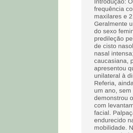
Introdução: O
frequência co
maxilares e 
Geralmente un
do sexo femin
predileção pe
de cisto nasol
nasal intensa
caucasiana, 
apresentou qu
unilateral à d
Referia, ainda
um ano, sem q
demonstrou ob
com levantame
facial. Palpa
endurecido na
mobilidade. N