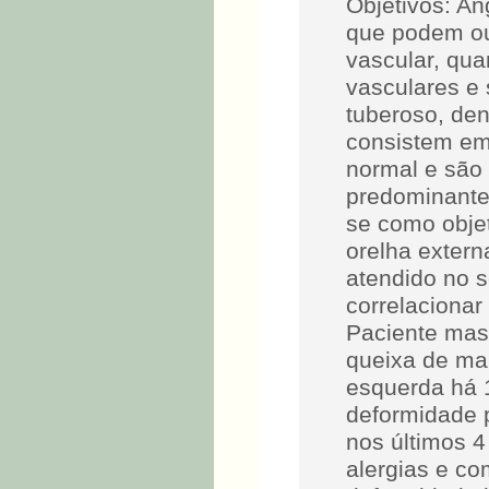
Objetivos: An
que podem ou 
vascular, qu
vasculares e
tuberoso, den
consistem em 
normal e são
predominante
se como obje
orelha exter
atendido no s
correlacionar 
Paciente mas
queixa de ma
esquerda há 
deformidade pu
nos últimos 
alergias e c