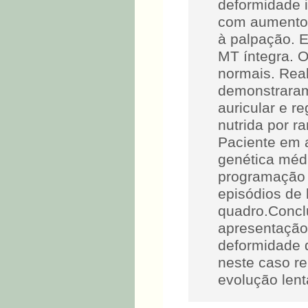
deformidade i
com aumento e
à palpação. E
MT íntegra. O
normais. Real
demonstraram
auricular e r
nutrida por r
Paciente em 
genética médi
programação 
episódios de
quadro.Concl
apresentação
deformidade d
neste caso r
evolução lent