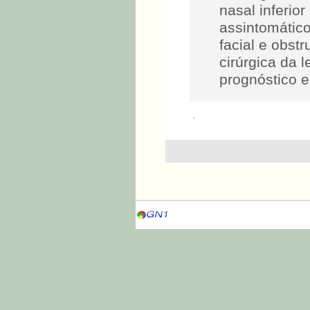
nasal inferio
assintomátic
facial e obs
cirúrgica da 
prognóstico e
.