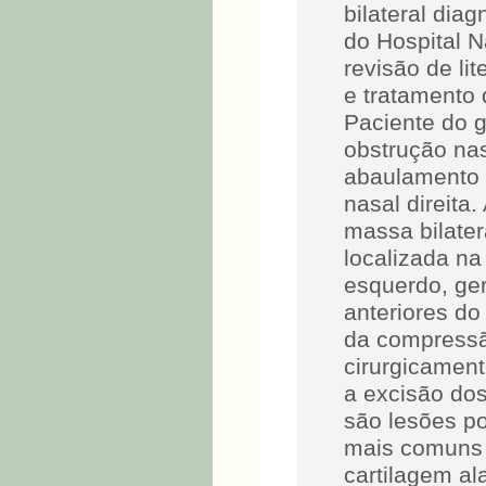
bilateral diag
do Hospital N
revisão de li
e tratamento
Paciente do 
obstrução nas
abaulamento n
nasal direita
massa bilate
localizada na 
esquerdo, ger
anteriores do
da compressã
cirurgicament
a excisão do
são lesões po
mais comuns 
cartilagem al