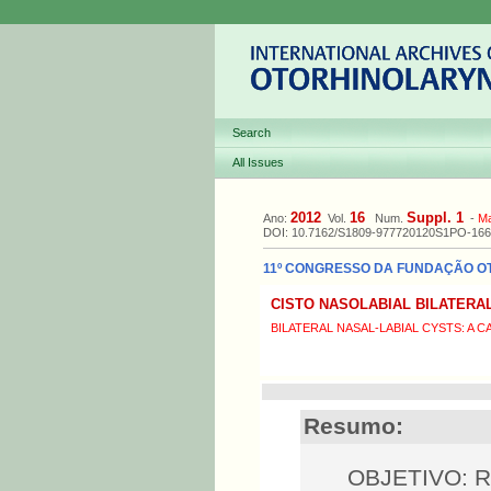
Search
All Issues
2012
16
Suppl. 1
Ano:
Vol.
Num.
-
M
DOI: 10.7162/S1809-977720120S1PO-166
11º CONGRESSO DA FUNDAÇÃO OTOR
CISTO NASOLABIAL BILATERA
BILATERAL NASAL-LABIAL CYSTS: A 
Resumo:
OBJETIVO: Re