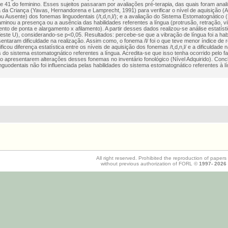
e 41 do feminino. Esses sujeitos passaram por avaliações pré-terapia, das quais foram anal
 da Criança (Yavas, Hernandorena e Lamprecht, 1991) para verificar o nível de aquisição (A
ou Ausente) dos fonemas linguodentais (/t,d,n,l/); e a avaliação do Sistema Estomatognátic
minou a presença ou a ausência das habilidades referentes a língua (protrusão, retração, vi
nto de ponta e alargamento x afilamento). A partir desses dados realizou-se análise estatís
este U), considerando-se p<0,05. Resultados: percebe-se que a vibração de língua foi a hab
entaram dificuldade na realização. Assim como, o fonema /l/ foi o que teve menor índice de r
ficou diferença estatística entre os níveis de aquisição dos fonemas /t,d,n,l/ e a dificuldade 
s do sistema estomatognático referentes a língua. Acredita-se que isso tenha ocorrido pelo fa
ão apresentarem alterações desses fonemas no inventário fonológico (Nível Adquirido). Con
nguodentais não foi influenciada pelas habilidades do sistema estomatognático referentes à l
All right reserved. Prohibited the reproduction of papers
without previous authorization of FORL ©
1997-
2026