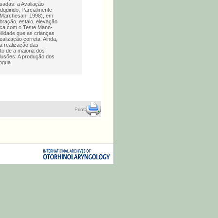
isadas: a Avaliação
dquirido, Parcialmente
o (Marchesan, 1998), em
bração, estalo, elevação
tica com o Teste Mann-
ilidade que as crianças
ealização correta. Ainda,
na realização das
to de a maioria dos
clusões: A produção dos
íngua.
Print: