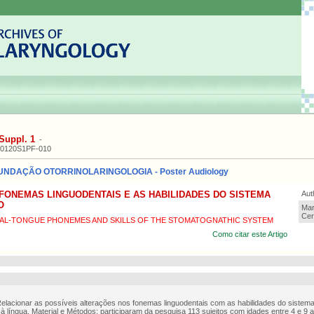
Suppl. 1
-
20120S1PF-010
UNDAÇÃO OTORRINOLARINGOLOGIA - Poster Audiology
FONEMAS LINGUODENTAIS E AS HABILIDADES DO SISTEMA
Aut
O
Mar
Cer
TAL-TONGUE PHONEMES AND SKILLS OF THE STOMATOGNATHIC SYSTEM
Como citar este Artigo
Relacionar as possíveis alterações nos fonemas linguodentais com as habilidades do sistem
 à língua. Material e Métodos: participaram da pesquisa 113 sujeitos com idades entre 4 e 9