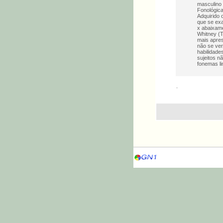
masculino 
Fonológica
Adquirido 
que se exa
x abaixame
Whitney (T
mais apres
não se veri
habilidade
sujeitos n
fonemas li
.