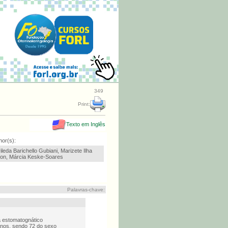
349
Print:
Texto em Inglês
hor(s):
ileda Barichello Gubiani, Marizete Ilha
on, Márcia Keske-Soares
Palavras-chave:
a estomatognático
 anos, sendo 72 do sexo