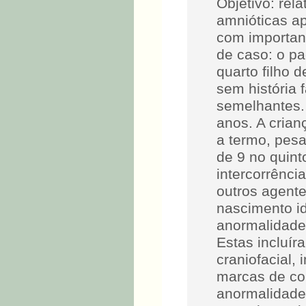
Objetivo: rel
amnióticas ap
com important
de caso: o p
quarto filho 
sem história 
semelhantes.
anos. A crian
a termo, pes
de 9 no quin
intercorrênci
outros agente
nascimento id
anormalidade
Estas incluír
craniofacial,
marcas de co
anormalidades