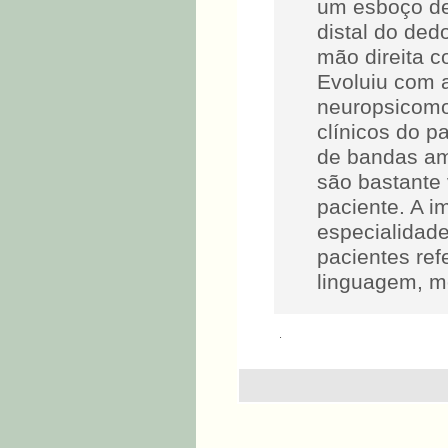
um esboço de 
distal do ded
mão direita c
Evoluiu com 
neuropsicomo
clínicos do p
de bandas amn
são bastante
paciente. A i
especialidade
pacientes ref
linguagem, mo
.