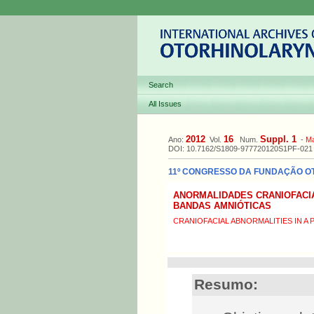
Search
All Issues
2012
16
Suppl. 1
Ano:
Vol.
Num.
-
M
DOI: 10.7162/S1809-977720120S1PF-021
11º CONGRESSO DA FUNDAÇÃO OTO
ANORMALIDADES CRANIOFACIA
BANDAS AMNIÓTICAS
CRANIOFACIAL ABNORMALITIES IN A
Resumo: