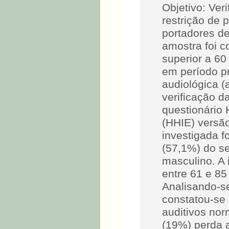
Objetivo: Ver
restrição de 
portadores de
amostra foi c
superior a 60
em período pr
audiológica (
verificação da
questionário 
(HHIE) versão
investigada f
(57,1%) do s
masculino. A
entre 61 e 85
Analisando-se
constatou-se
auditivos nor
(19%) perda a