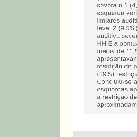
severa e 1 (4
esquerda ver
limiares audi
leve, 2 (9,5%
auditiva seve
HHIE a pontu
média de 11,
apresentavam 
restrição de 
(19%) restriç
Concluiu-se a
esquerdas ap
a restrição d
aproximadame
.