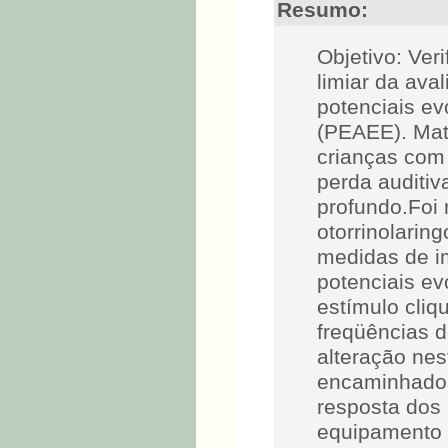
Resumo:
Objetivo: Veri
limiar da ava
potenciais ev
(PEAEE). Mat
crianças com
perda auditi
profundo.Foi
otorrinolarin
medidas de im
potenciais ev
estímulo cliq
freqüências 
alteração nes
encaminhados
resposta dos
equipamento 