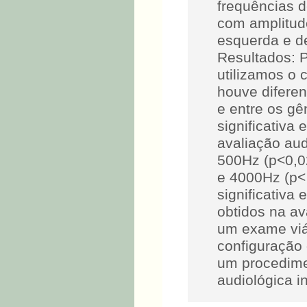
frequências 
com amplitude
esquerda e de
Resultados: P
utilizamos o 
houve diferen
e entre os gê
significativa
avaliação aud
500Hz (p<0,0
e 4000Hz (p<
significativa
obtidos na a
um exame viá
configuração 
um procedimen
audiológica in