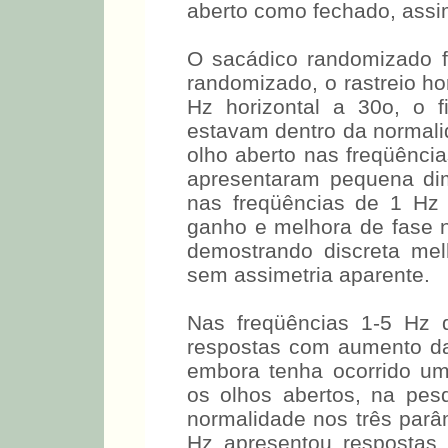
aberto como fechado, ass
O sacádico randomizado fi
randomizado, o rastreio hor
Hz horizontal a 30o, o f
estavam dentro da normalid
olho aberto nas freqüência
apresentaram pequena di
nas freqüências de 1 Hz
ganho e melhora de fase n
demostrando discreta me
sem assimetria aparente.
Nas freqüências 1-5 Hz 
respostas com aumento da
embora tenha ocorrido u
os olhos abertos, na pesq
normalidade nos três parâ
Hz apresentou respostas 