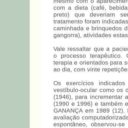
mesmo com o apareciment
com a dieta (café, bebid
preto) que deveriam se
tratamento foram indicadas
caminhada e brinquedos de 
gangorra), atividades estas
Vale ressaltar que a paci
o processo terapêutico.
terapia e orientados para
ao dia, com vinte repetiçõe
Os exercícios indicados
vestíbulo-ocular como 
(1946), para incrementar
(1990 e 1996) e também es
GANANÇA em 1989 (12). N
avaliação computadorizada
espontâneo, observou-se