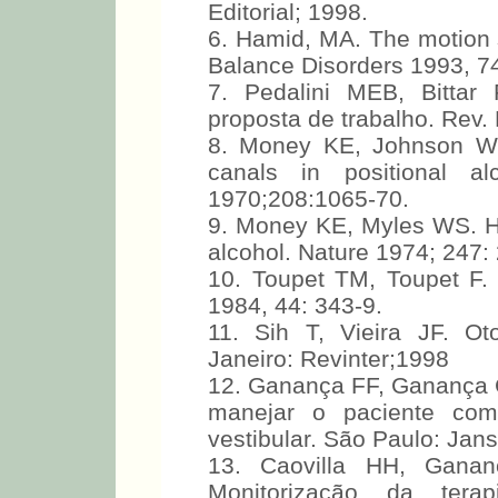
Editorial; 1998.
6. Hamid, MA. The motion 
Balance Disorders 1993, 7
7. Pedalini MEB, Bittar
proposta de trabalho. Rev.
8. Money KE, Johnson WH,
canals in positional a
1970;208:1065-70.
9. Money KE, Myles WS. H
alcohol. Nature 1974; 247:
10. Toupet TM, Toupet F. 
1984, 44: 343-9.
11. Sih T, Vieira JF. Oto
Janeiro: Revinter;1998
12. Ganança FF, Ganança
manejar o paciente com 
vestibular. São Paulo: Jan
13. Caovilla HH, Gana
Monitorização da terap