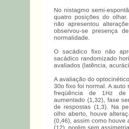
No nistagmo semi-espont
quatro posições do olhar
não apresentou alterações
observou-se presença d
normalidade.
O sacádico fixo não apr
sacádico randomizado horiz
avaliados (latência, acurác
A avaliação do optocinétic
30o fixo foi normal. A auto 
freqüência de 1Hz de 
aumentado (1,32), fase se
de respostas (1,3). Na p
olho aberto, houve alter
(0,46), assim como houve a
(12), porém sem assimetria