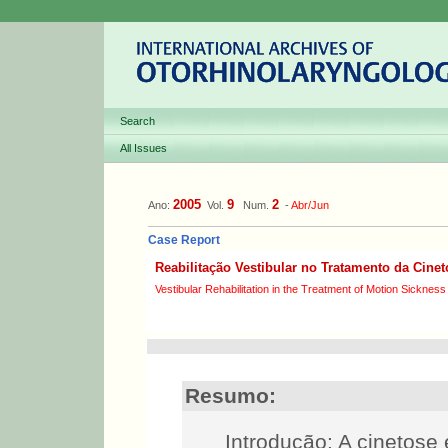
Search
All Issues
2005
9
2
Ano:
Vol.
Num.
-
Abr/Jun
Case Report
Reabilitação Vestibular no Tratamento da Cinet
Vestibular Rehabilitation in the Treatment of Motion Sickness
Resumo:
Introdução: A cinetose