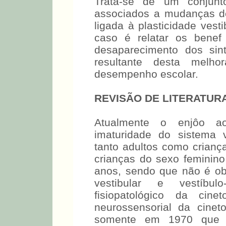
Trata-se de um conjunto
associados a mudanças de
ligada à plasticidade vest
caso é relatar os benef 
desaparecimento dos sin
resultante desta melh
desempenho escolar.
REVISÃO DE LITERATUR
Atualmente o enjôo a
imaturidade do sistema v
tanto adultos como crianç
crianças do sexo feminin
anos, sendo que não é ob
vestibular e vestíbul
fisiopatológico da cine
neurossensorial da cine
somente em 1970 que a t