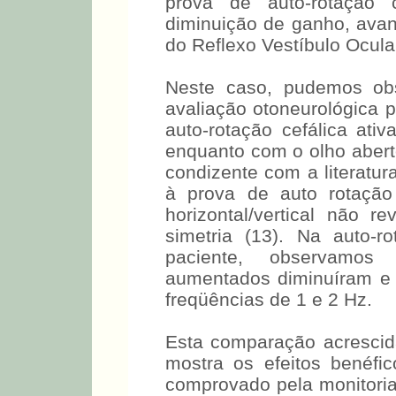
prova de auto-rotação 
diminuição de ganho, avan
do Reflexo Vestíbulo Ocular 
Neste caso, pudemos obs
avaliação otoneurológica 
auto-rotação cefálica ati
enquanto com o olho abert
condizente com a literatur
à prova de auto rotação c
horizontal/vertical não 
simetria (13). Na auto-r
paciente, observamos
aumentados diminuíram e
freqüências de 1 e 2 Hz.
Esta comparação acrescid
mostra os efeitos benéf
comprovado pela monitoria