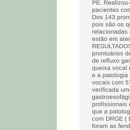
PE. Realizou-
pacientes com
Dos 143 pront
pois são os 
relacionadas 
estão em aten
RESULTADOS: 
prontuários d
de refluxo ga
queixa vocal 
e a patologia
vocais com 
verificada um
gastroesofág
profissionai
que a patolog
com DRGE ( D
foram as fend