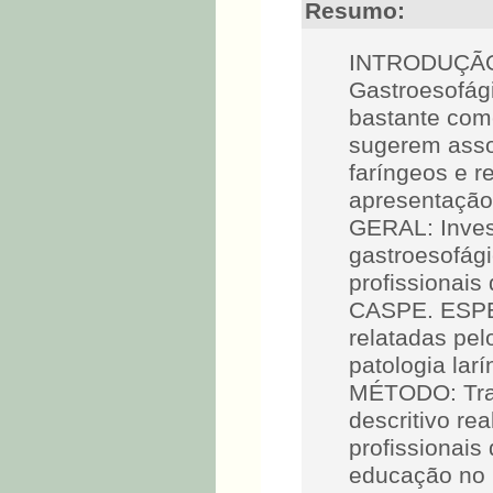
Resumo:
INTRODUÇÃO: 
Gastroesofági
bastante com
sugerem asso
faríngeos e r
apresentação
GERAL: Invest
gastroesofági
profissionais
CASPE. ESPEC
relatadas pel
patologia la
MÉTODO: Trat
descritivo re
profissionais
educação no 