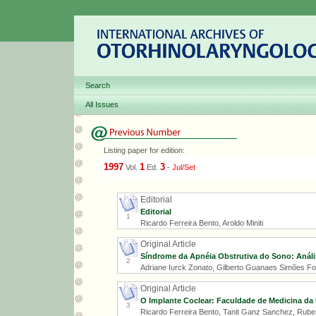
Search
All Issues
Listing paper for edition:
1997
1
3
Vol.
Ed.
-
Jul/Set
Editorial
Editorial
1
Ricardo Ferreira Bento, Aroldo Miniti
Original Article
Síndrome da Apnéia Obstrutiva do Sono: Anális
2
Adriane Iurck Zonato, Gilberto Guanaes Simões Fo
Original Article
O Implante Coclear: Faculdade de Medicina da 
3
Ricardo Ferreira Bento, Tanit Ganz Sanchez, Rube