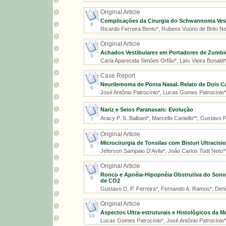
Original Article
Complicações da Cirurgia do Schwannoma Vest
4
Ricardo Ferreira Bento*, Rubens Vuono de Brito Ne
Original Article
Achados Vestibulares em Portadores de Zumbi
5
Carla Aparecida Simões Orfão*, Laís Vieira Bonaldi**
Case Report
Neurilemoma de Ponta Nasal. Relato de Dois Ca
6
José Antônio Patrocínio*, Lucas Gomes Patrocínio*
Nariz e Seios Paranasais: Evolução
Aracy P. S. Balbani*, Marcello Caniello**, Gustavo 
7
Original Article
Microcirurgia de Tonsilas com Bisturi Ultracisi
8
Jeferson Sampaio D'Avila*, João Carlos Todt Neto**,
Original Article
Ronco e Apnéia-Hipopnéia Obstrutiva do Sono:
9
de CO2
Gustavo D. P. Ferreira*, Fernando A. Ramos*, Deníls
Original Article
Aspectos Ultra-estruturais e Histológicos da M
10
Lucas Gomes Patrocínio*, José Antônio Patrocínio*