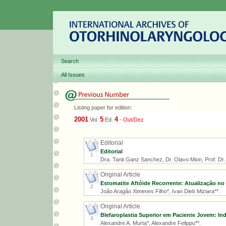
Search
All Issues
Listing paper for edition:
2001
5
4
Vol.
Ed.
-
Out/Dez
Editorial
Editorial
1
Dra. Tanit Ganz Sanchez, Dr. Olavo Mion, Prof. Dr. R
Original Article
Estomatite Aftóide Recorrente: Atualização no
2
João Aragão Ximenes Filho*, Ivan Dieb Miziara**.
Original Article
Blefaroplastia Superior em Paciente Jovem: Ind
3
Alexandre A. Murta*, Alexandre Felippu**.