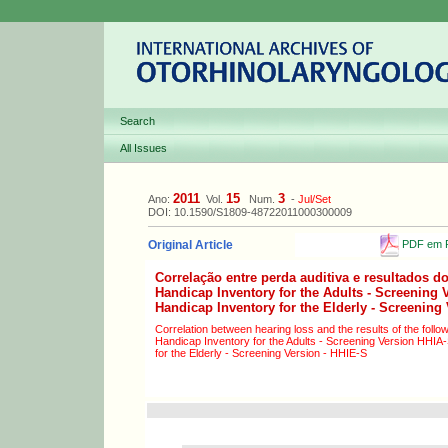
Search
All Issues
2011
15
3
Ano:
Vol.
Num.
-
Jul/Set
DOI: 10.1590/S1809-48722011000300009
PDF em P
Original Article
Correlação entre perda auditiva e resultados d
Handicap Inventory for the Adults - Screening
Handicap Inventory for the Elderly - Screening
Correlation between hearing loss and the results of the follo
Handicap Inventory for the Adults - Screening Version HHI
for the Elderly - Screening Version - HHIE-S