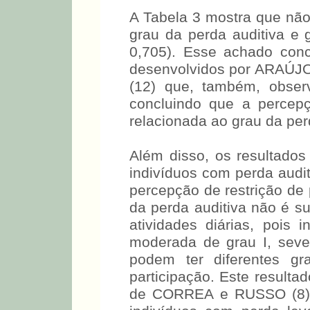
de que estes indivíduo
periférica, mas que referi
emocionais devido às dif
apresentassem DPA.
A Tabela 3 mostra que não 
grau da perda auditiva e g
0,705). Esse achado conc
desenvolvidos por ARAÚJO
(12) que, também, obser
concluindo que a percepç
relacionada ao grau da per
Além disso, os resultado
indivíduos com perda audi
percepção de restrição de 
da perda auditiva não é su
atividades diárias, pois 