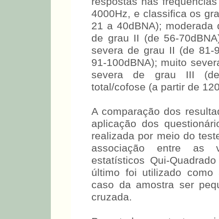
Phonologie, 1997) (22), 
respostas nas frequências
4000Hz, e classifica os gr
21 a 40dBNA); moderada 
de grau II (de 56-70dBNA
severa de grau II (de 81-
91-100dBNA); muito severa
severa de grau III (d
total/cofose (a partir de 1
A comparação dos resulta
aplicação dos questionário
realizada por meio do test
associação entre as va
estatísticos Qui-Quadrad
último foi utilizado como
caso da amostra ser peq
cruzada.