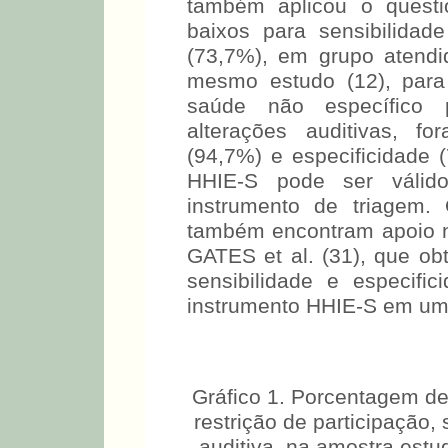
para triar indivíduos nos 
pacientes já chegam com
acarretando em baixa sensi
(75%). Esse achado conc
também aplicou o questi
baixos para sensibilidad
(73,7%), em grupo atendi
mesmo estudo (12), para
saúde não específico 
alterações auditivas, fo
(94,7%) e especificidade 
HHIE-S pode ser válid
instrumento de triagem.
também encontram apoio no 
GATES et al. (31), que o
sensibilidade e especific
instrumento HHIE-S em um