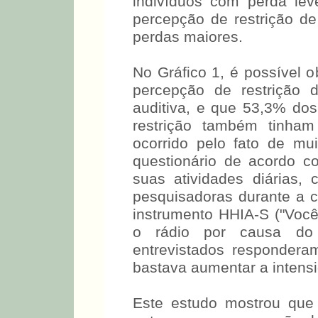
moderada de grau I, seve
podem ter diferentes gr
participação. Este resul
de CORREA e RUSSO (8), 
indivíduos com perda le
percepção de restrição de
perdas maiores.
No Gráfico 1, é possível 
percepção de restrição 
auditiva, e que 53,3% do
restrição também tinham
ocorrido pelo fato de mu
questionário de acordo c
suas atividades diárias,
pesquisadoras durante a c
instrumento HHIA-S ("Você
o rádio por causa do 