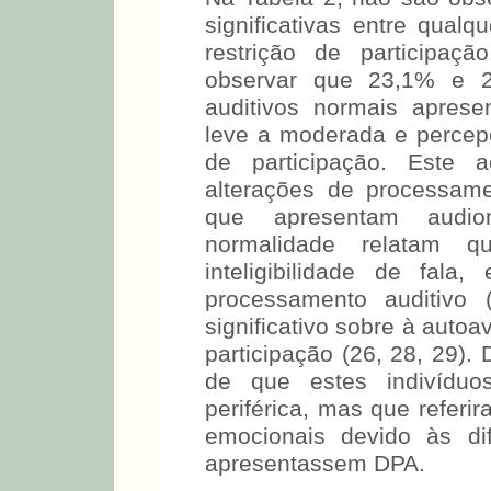
em São Paulo, também e
encontrou resultados seme
Na Tabela 2, não são obse
significativas entre qualq
restrição de participaç
observar que 23,1% e 2
auditivos normais aprese
leve a moderada e percepçã
de participação. Este 
alterações de processame
que apresentam audio
normalidade relatam q
inteligibilidade de fal
processamento auditivo 
significativo sobre à auto
participação (26, 28, 29). 