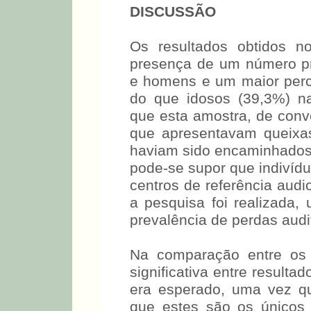
DISCUSSÃO
Os resultados obtidos n
presença de um número pr
e homens e um maior perce
do que idosos (39,3%) na
que esta amostra, de conve
que apresentavam queixas 
haviam sido encaminhad
Assim, pode-se supor que
em outros centros de re
ambulatório onde a pesq
esperado uma maior prevalê
idade (25).