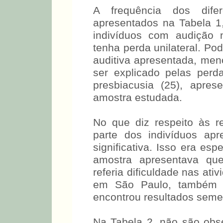
que do mesmo modo verif
perda em indivíduos adulto
de um serviço de diagnóstic
A frequência dos dife
apresentados na Tabela 
indivíduos com audição
tenha perda unilateral. Po
auditiva apresentada, me
ser explicado pelas perda
presbiacusia (25), apres
amostra estudada.
No que diz respeito às r
parte dos indivíduos apr
significativa. Isso era es
amostra apresentava quei
referia dificuldade nas ati