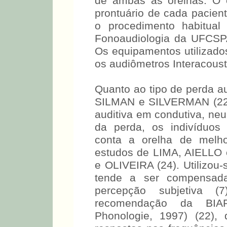
Hz para via aérea, e 500, 
de ambas as orelhas. O 
prontuário de cada pacien
o procedimento habitual
Fonoaudiologia da UFCSPA,
Os equipamentos utilizados
os audiômetros Interacous
Quanto ao tipo de perda aud
SILMAN e SILVERMAN (22), 
auditiva em condutiva, neu
da perda, os indivíduos
conta a orelha de melho
estudos de LIMA, AIELLO
e OLIVEIRA (24). Utilizou-
tende a ser compensad
percepção subjetiva (
recomendação da BIAP 