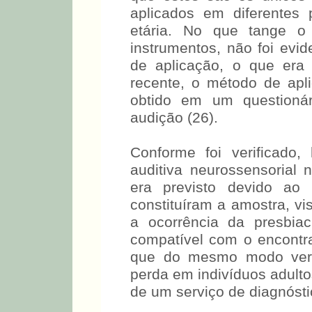
Na comparação entre os 
significativa entre result
era esperado, uma vez 
que estes são os únicos 
aplicados em diferentes
etária. No que tange o
instrumentos, não foi evid
de aplicação, o que era
recente, o método de ap
obtido em um questionár
audição (26).
Conforme foi verificado
auditiva neurossensorial 
era previsto devido ao
constituíram a amostra, vi
a ocorrência da presbia
compatível com o encontr