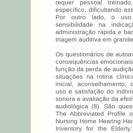
requer pessoal treinad
específico, dificultando a
Por outro lado, o uso
sensibilidade na indic
administração rápida e ba
triagem auditiva em grande
Os questionários de autoav
consequências emocionais
em função da perda de a
diversas situações na rot
entrevista inicial, acons
benefício, uso e satisfa
amplificação sonora e ava
de reabilitação audiológi
para este fim os The Abbre
APHAB, The Nursing Ho
Hearing Handicap Inventory