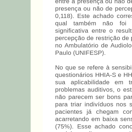
entrevistados respondera
bastava aumentar a intens
Este estudo mostrou que n
entre a presença ou não de
presença ou não de percep
0,118). Este achado corr
qual também não foi en
significativa entre o res
percepção de restrição de 
no Ambulatório de Audiol
Paulo (UNIFESP).
No que se refere à sensibi
questionários HHIA-S e HH
sua aplicabilidade em 
problemas auditivos, o es
não parecem ser bons par