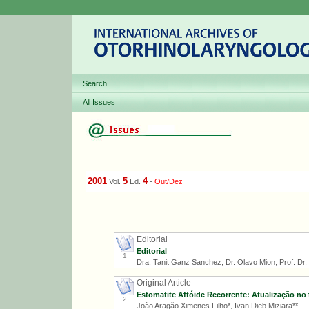
Search
All Issues
2001
5
4
Vol.
Ed.
-
Out/Dez
Editorial
Editorial
1
Dra. Tanit Ganz Sanchez, Dr. Olavo Mion, Prof. Dr. R
Original Article
Estomatite Aftóide Recorrente: Atualização no 
2
João Aragão Ximenes Filho*, Ivan Dieb Miziara**.