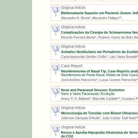
Original Article
Blefaroplastia Superior em Paciente Jovem: Ind
3
Alexandre A. Murta*, Alexandre Felippu**.
Original Article
Complicações da Cirurgia do Schwannoma Vest
4
Ricardo Ferreira Bento*, Rubens Vuono de Brito Ne
Original Article
Achados Vestibulares em Portadores de Zumbi
5
Carla Aparecida Simões Orfão*, Laís Vieira Bonaldi**
Case Report
Neurilemmoma of Nasal Tip. Case Reports andL
6
Neurilemoma de Ponta Nasal. Relato de Dois Casos
José Antônio Patrocínio*, Lucas Gomes Patrocínio*
Nose and Paranasal Sinuses: Evolution
Nariz e Seios Paranasais: Evolução
7
Aracy P. S. Balbani*, Marcello Caniello**, Gustavo 
Original Article
Microcirurgia de Tonsilas com Bisturi Ultracisi
8
Jeferson Sampaio D'Avila*, João Carlos Todt Neto**,
Original Article
Ronco e Apnéia-Hipopnéia Obstrutiva do Sono:
9
de CO2