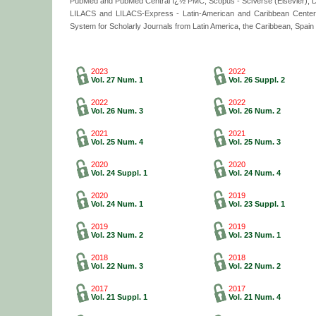
PubMed and PubMed Central ï¿½ PMC; Scopus - SciVerse (Elsevier); DOA
LILACS and LILACS-Express - Latin-American and Caribbean Center on
System for Scholarly Journals from Latin America, the Caribbean, Spain
2023
2022
Vol. 27 Num. 1
Vol. 26 Suppl. 2
2022
2022
Vol. 26 Num. 3
Vol. 26 Num. 2
2021
2021
Vol. 25 Num. 4
Vol. 25 Num. 3
2020
2020
Vol. 24 Suppl. 1
Vol. 24 Num. 4
2020
2019
Vol. 24 Num. 1
Vol. 23 Suppl. 1
2019
2019
Vol. 23 Num. 2
Vol. 23 Num. 1
2018
2018
Vol. 22 Num. 3
Vol. 22 Num. 2
2017
2017
Vol. 21 Suppl. 1
Vol. 21 Num. 4