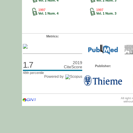
Vol. 2 Num. 4
Vol. 2 Num. 3
1997
1997
Vol. 1 Num. 4
Vol. 1 Num. 3
Metrics:
1.7
2019
Publisher:
CiteScore
48th percentile
Powered by
All right
withou