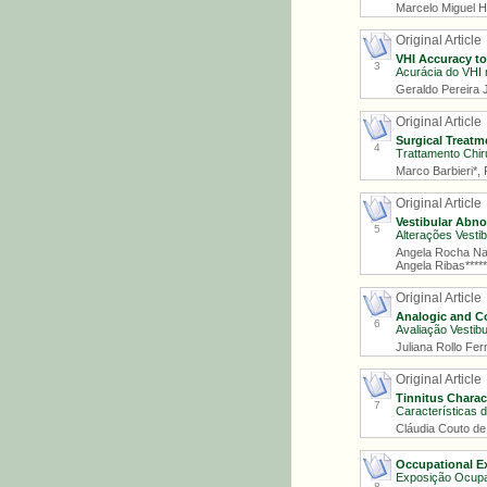
Marcelo Miguel H
Original Article
VHI Accuracy t
3
Acurácia do VHI 
Geraldo Pereira J
Original Article
Surgical Treatm
4
Trattamento Chir
Marco Barbieri*,
Original Article
Vestibular Abnor
5
Alterações Vest
Angela Rocha Narc
Angela Ribas*****
Original Article
Analogic and Co
6
Avaliação Vestib
Juliana Rollo Fer
Original Article
Tinnitus Charact
7
Características 
Cláudia Couto de
Occupational Ex
Exposição Ocupac
8