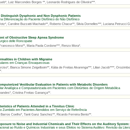
ueb*, Luiz Marcondes Borges **, Leonardo Rodrigues de Oliveira***.
o Distinguish Dysphonic and Non Dysphonic Patients
na Diferenciação do Paciente Disfônico do Não Disfônico
otz*, Caroline Buzzatti Machado**, Roberto Chacur**, Silvia Dornelles***, Luciana Petrucci Gi
ent of Obstructive Sleep Apnea Syndrome
urgico delle Roncopatie
 Francesco Mora**, Maria Paola Cordone***, Renzo Mora*.
malities in Children with Migraine
ibulares em Crianças Enxaquecosas
iso*, Bianca Simone Zeigelboim**, Kátia de Freitas Alvarenga***, Lilian Jacob****, Orozimbo 
*.
mputerized Vestibular Evaluation in Patients with Metabolic Disorders
ular Analógica e Computadorizada em Pacientes com Distúrbios de Origem Metabólica
nandes*, Cristina Freitas Ganança**.
eristics of Patients Attended in a Tinnitus Clinic
do Zumbido em Pacientes Atendidos em Serviço de Referência
 Barros Coelho*, Tanit Ganz Sanchez**, Ricardo Ferreira Bento**.
posure to Noise and Industrial Chemicals and Their Effects on the Auditory System: 
ional ao Ruído e Químicos Industriais e seus Efeitos no Sistema Auditivo: Revisão da Liter