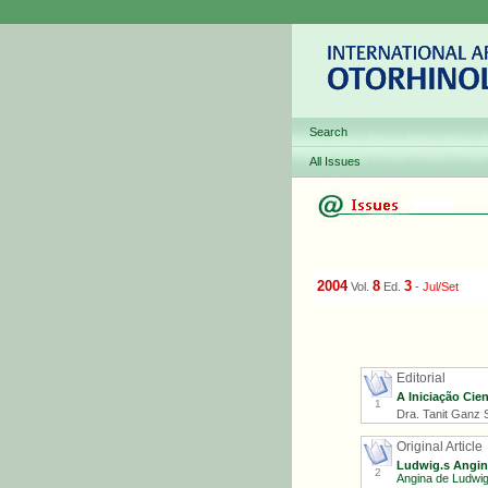
Search
All Issues
2004
8
3
Vol.
Ed.
-
Jul/Set
Editorial
A Iniciação Cie
1
Dra. Tanit Ganz S
Original Article
Ludwig.s Angina
2
Angina de Ludwig