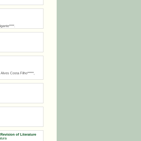
gante****.
Alves Costa Filho*****,
Revision of Literature
atura