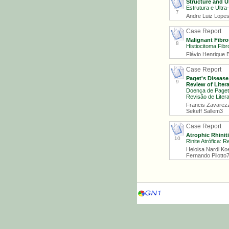
Structure and U
Estrutura e Ultr
7
Andre Luiz Lopes
Case Report
Malignant Fibro
8
Histiocitoma Fibr
Flávio Henrique 
Case Report
Paget's Disease
9
Review of Liter
Doença de Paget 
Revisão de Litera
Francis Zavarezz
Sekeff Sallem3
Case Report
Atrophic Rhinit
10
Rinite Atrófica: 
Heloisa Nardi Koe
Fernando Pilotto7