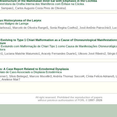
ltrastructure of the Mammalian Inner Ear with Emphasis in the Cochlea
a-estrutura da Orelha Interna dos Mamíferos com Ênfase na Cóclea
 Sampaio1, Carlos Augusto Costa Pires de Oliveira1
us Histiocytoma of the Larynx
oso Maligno de Laringe
Barbosa1, Marcelo de Oliveira Rangel1, Sonia Regina Coelho2, José Antônio Patrocínio3, L
 Evolving to Type 1 Chiari Malformation as a Cause of Otoneurological Manifestation
ature
Evoluindo com Malformação de Chiari Tipo 1 como Causa de Manifestações Otoneurológica
tura
i1, Luciana Matshie Matumoto1, Aracely Fernandes Duarte1, Ulisses José Ribeiro2, Sérgio B
is: A Case Report Related to Ectodermal Dysplasia
Relato de Caso Associado a Displasia Ectodérmica
rner1, Sílvio Bettega2, Marcos Mocellin3, Andréa Thomaz Soccol4, Cíntia Felício Adriano5, 
, Aneliese Mair7
All right reserved. Prohibited the reproduction of papers
without previous authorization of FORL ©
1997-
2026