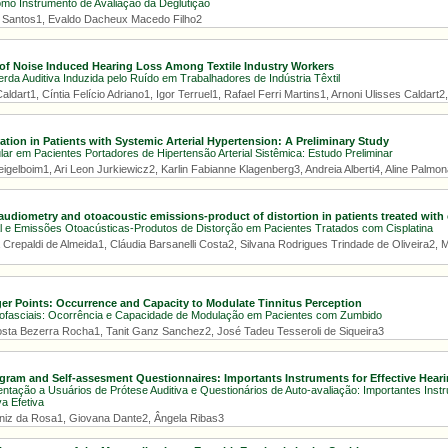
mo Instrumento de Avaliação da Deglutição
Santos1, Evaldo Dacheux Macedo Filho2
of Noise Induced Hearing Loss Among Textile Industry Workers
rda Auditiva Induzida pelo Ruído em Trabalhadores de Indústria Têxtil
aldart1, Cíntia Felício Adriano1, Igor Terruel1, Rafael Ferri Martins1, Arnoni Ulisses Caldart
ation in Patients with Systemic Arterial Hypertension: A Preliminary Study
lar em Pacientes Portadores de Hipertensão Arterial Sistêmica: Estudo Preliminar
gelboim1, Ari Leon Jurkiewicz2, Karlin Fabianne Klagenberg3, Andreia Alberti4, Aline Palmon
audiometry and otoacoustic emissions-product of distortion in patients treated with 
l e Emissões Otoacústicas-Produtos de Distorção em Pacientes Tratados com Cisplatina
a Crepaldi de Almeida1, Cláudia Barsanelli Costa2, Silvana Rodrigues Trindade de Oliveira2,
ger Points: Occurrence and Capacity to Modulate Tinnitus Perception
iofasciais: Ocorrência e Capacidade de Modulação em Pacientes com Zumbido
sta Bezerra Rocha1, Tanit Ganz Sanchez2, José Tadeu Tesseroli de Siqueira3
gram and Self-assesment Questionnaires: Importants Instruments for Effective Hear
ntação a Usuários de Prótese Auditiva e Questionários de Auto-avaliação: Importantes Ins
a Efetiva
niz da Rosa1, Giovana Dante2, Ângela Ribas3