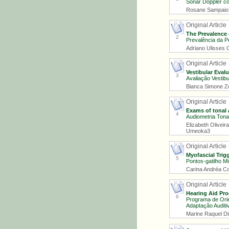
Sonar Doppler co
Rosane Sampaio 
Original Article
The Prevalence 
2
Prevalência da Pe
Adriano Ulisses C
Original Article
Vestibular Evalu
3
Avaliação Vestibu
Bianca Simone Zei
Original Article
Exams of tonal 
4
Audiometria Tona
Elizabeth Oliveir
Umeoka3
Original Article
Myofascial Trig
5
Pontos-gatilho M
Carina Andréa Co
Original Article
Hearing Aid Pro
6
Programa de Orie
Adaptação Auditiv
Marine Raquel Di