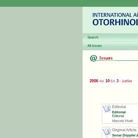
Search
All Issues
2006
10
3
Vol.
Ed.
-
Jul/Set
Editorial
Editorial
Editorial
Marcelo Hueb
Original Article
Sonar Doppler a
1