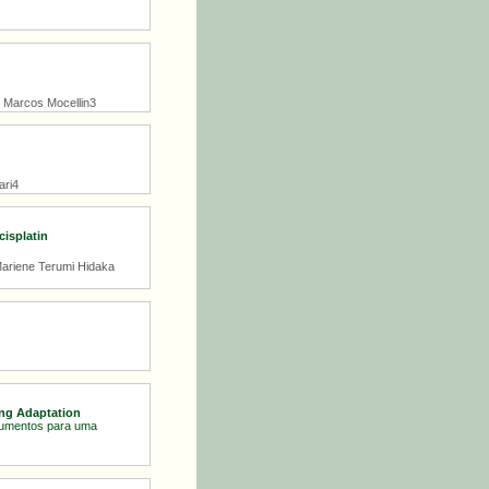
2, Marcos Mocellin3
ari4
cisplatin
 Mariene Terumi Hidaka
ing Adaptation
trumentos para uma