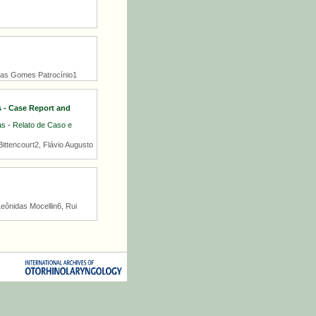
ucas Gomes Patrocínio1
s - Case Report and
s - Relato de Caso e
ittencourt2, Flávio Augusto
Leônidas Mocellin6, Rui