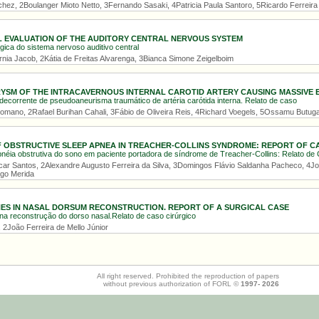
hez, 2Boulanger Mioto Netto, 3Fernando Sasaki, 4Patricia Paula Santoro, 5Ricardo Ferreira
 EVALUATION OF THE AUDITORY CENTRAL NERVOUS SYSTEM
gica do sistema nervoso auditivo central
rnia Jacob, 2Kátia de Freitas Alvarenga, 3Bianca Simone Zeigelboim
SM OF THE INTRACAVERNOUS INTERNAL CAROTID ARTERY CAUSING MASSIVE EP
decorrente de pseudoaneurisma traumático de artéria carótida interna. Relato de caso
Romano, 2Rafael Burihan Cahali, 3Fábio de Oliveira Reis, 4Richard Voegels, 5Ossamu Butug
 OBSTRUCTIVE SLEEP APNEA IN TREACHER-COLLINS SYNDROME: REPORT OF C
néia obstrutiva do sono em paciente portadora de síndrome de Treacher-Collins: Relato de
ncar Santos, 2Alexandre Augusto Ferreira da Silva, 3Domingos Flávio Saldanha Pacheco, 4Jos
igo Merida
ES IN NASAL DORSUM RECONSTRUCTION. REPORT OF A SURGICAL CASE
na reconstrução do dorso nasal.Relato de caso cirúrgico
 2João Ferreira de Mello Júnior
All right reserved. Prohibited the reproduction of papers
without previous authorization of FORL ©
1997-
2026