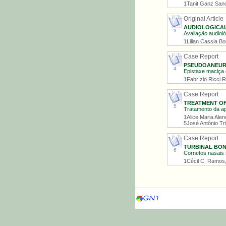
1Tanit Ganz Sanc
Original Article
AUDIOLOGICAL
3
Avaliação audioló
1Lilian Cassia Bo
Case Report
PSEUDOANEURY
4
Epistaxe maciça 
1Fabrízio Ricci 
Case Report
TREATMENT OF
5
Tratamento da ap
1Alice Maria Ale
5José Antônio Tr
Case Report
TURBINAL BON
6
Cornetos nasais 
1Cécil C. Ramos,