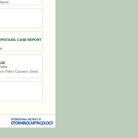
 Bento
ISTAXIS. CASE REPORT
an
ASE
 Caso
é Thiers Carneiro Júnior,