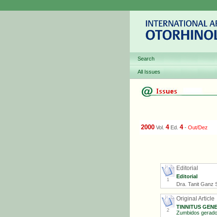
Search
All Issues
2000
4
4
Vol.
Ed.
-
Out/Dez
Editorial
Editorial
1
Dra. Tanit Ganz S
Original Article
TINNITUS GEN
2
Zumbidos gerados