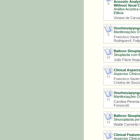
Acoustic Analy
8
Without Vocal 
Análise Acústic
Etilista
Viviane de Carva
Otorhinolaryngo
Manifestações Ot
9
Francisco Xavier
Rodrigues4, Felip
Balloon Sinupla
Sinuplastia com 
10
João Flávio Nogue
Clinical Aspects
Aspectos Clínicos
11
Francisco Xavier
Cristina de Souza
Otorhinolaryngo
Manifestações Oto
12
Carolina Pimenta 
Fonseca5
Balloon Sinupla
Sinusoplastia por
13
Waldir Carreirão
Clinical Featur
Aspectos Clínic