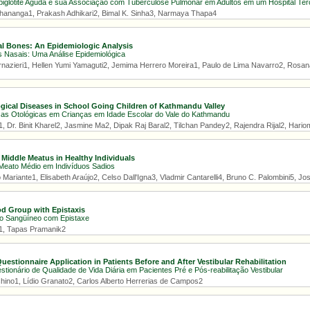
piglotite Aguda e sua Associação com Tuberculose Pulmonar em Adultos em um Hospital Terc
hananga1, Prakash Adhikari2, Bimal K. Sinha3, Narmaya Thapa4
al Bones: An Epidemiologic Analysis
 Nasais: Uma Análise Epidemiológica
rnazieri1, Hellen Yumi Yamaguti2, Jemima Herrero Moreira1, Paulo de Lima Navarro2, Rosan
ogical Diseases in School Going Children of Kathmandu Valley
as Otológicas em Crianças em Idade Escolar do Vale do Kathmandu
1, Dr. Binit Kharel2, Jasmine Ma2, Dipak Raj Baral2, Tilchan Pandey2, Rajendra Rijal2, Har
 Middle Meatus in Healthy Individuals
 Meato Médio em Indivíduos Sadios
Mariante1, Elisabeth Araújo2, Celso Dall'Igna3, Vladmir Cantarelli4, Bruno C. Palombini5, Jo
od Group with Epistaxis
o Sangüíneo com Epistaxe
1, Tapas Pramanik2
Questionnaire Application in Patients Before and After Vestibular Rehabilitation
tionário de Qualidade de Vida Diária em Pacientes Pré e Pós-reabilitação Vestibular
hino1, Lídio Granato2, Carlos Alberto Herrerias de Campos2