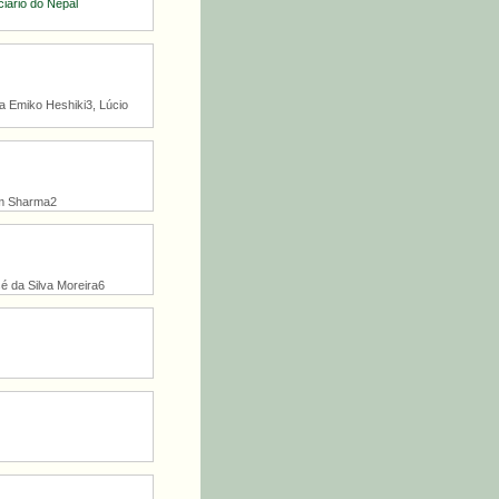
iário do Nepal
a Emiko Heshiki3, Lúcio
iom Sharma2
sé da Silva Moreira6