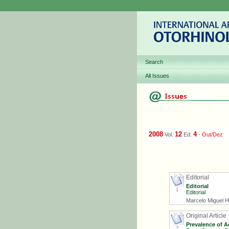
Search
All Issues
2008
12
4
Vol.
Ed.
-
Out/Dez
Editorial
Editorial
1
Editorial
Marcelo Miguel 
Original Article
Prevalence of Ac
2