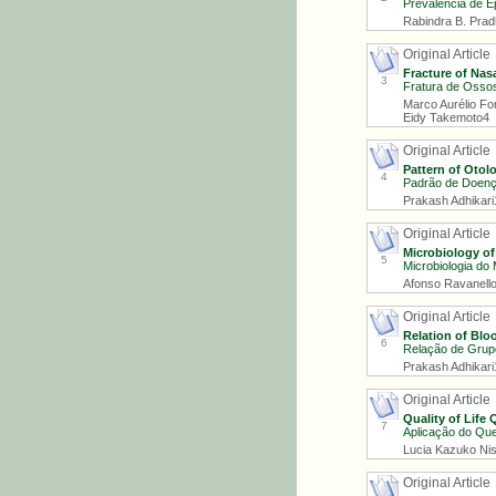
Prevalência de E
Rabindra B. Prad
Original Article
Fracture of Nas
3
Fratura de Ossos
Marco Aurélio Fo
Eidy Takemoto4
Original Article
Pattern of Otol
4
Padrão de Doenç
Prakash Adhikari
Original Article
Microbiology of
5
Microbiologia do
Afonso Ravanello 
Original Article
Relation of Blo
6
Relação de Grup
Prakash Adhikari
Original Article
Quality of Life 
7
Aplicação do Ques
Lucia Kazuko Nis
Original Article