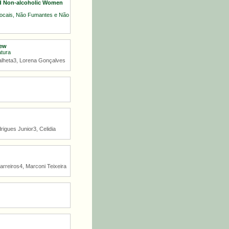
nd Non-alcoholic Women
Vocais, Não Fumantes e Não
iew
atura
Palheta3, Lorena Gonçalves
igues Junior3, Celidia
arreiros4, Marconi Teixeira