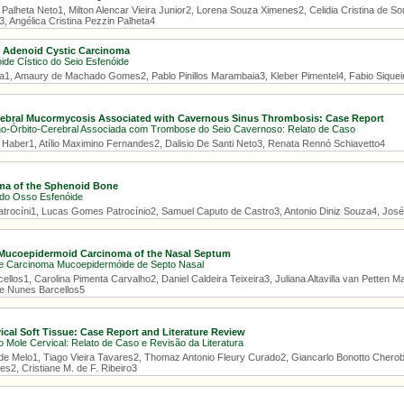
 Palheta Neto1, Milton Alencar Vieira Junior2, Lorena Souza Ximenes2, Celidia Cristina de 
, Angélica Cristina Pezzin Palheta4
 Adenoid Cystic Carcinoma
de Cístico do Seio Esfenóide
1, Amaury de Machado Gomes2, Pablo Pinillos Marambaia3, Kleber Pimentel4, Fabio Siquei
rebral Mucormycosis Associated with Cavernous Sinus Thrombosis: Case Report
o-Órbito-Cerebral Associada com Trombose do Seio Cavernoso: Relato de Caso
o Haber1, Atílio Maximino Fernandes2, Dalisio De Santi Neto3, Renata Rennó Schiavetto4
a of the Sphenoid Bone
do Osso Esfenóide
ocíni1, Lucas Gomes Patrocínio2, Samuel Caputo de Castro3, Antonio Diniz Souza4, José 
 Mucoepidermoid Carcinoma of the Nasal Septum
 Carcinoma Mucoepidermóide de Septo Nasal
llos1, Carolina Pimenta Carvalho2, Daniel Caldeira Teixeira3, Juliana Altavilla van Petten 
ne Nunes Barcellos5
cal Soft Tissue: Case Report and Literature Review
 Mole Cervical: Relato de Caso e Revisão da Literatura
 de Melo1, Tiago Vieira Tavares2, Thomaz Antonio Fleury Curado2, Giancarlo Bonotto Cherobi
s2, Cristiane M. de F. Ribeiro3