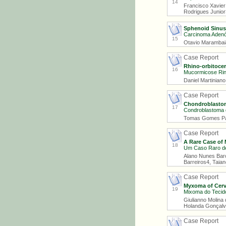
14
Francisco Xavier
Rodrigues Junior3
Sphenoid Sinus
Carcinoma Adenói
15
Otavio Marambaia
Case Report
Rhino-orbitoce
16
Mucormicose Rin
Daniel Martinian
Case Report
Chondroblastom
17
Condroblastoma 
Tomas Gomes Patr
Case Report
A Rare Case of
18
Um Caso Raro de
Alano Nunes Barce
Barreiros4, Taia
Case Report
Myxoma of Cervi
19
Mixoma do Tecido
Giulianno Molina
Holanda Gonçalve
Case Report