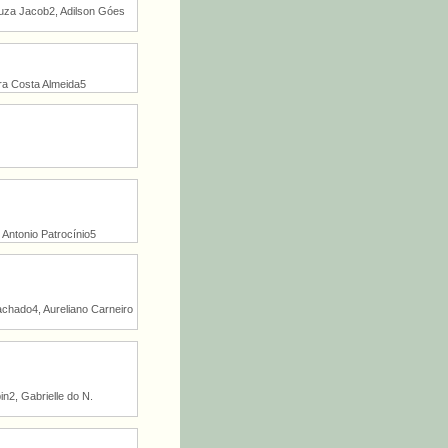
Souza Jacob2, Adilson Góes
ra Costa Almeida5
Antonio Patrocínio5
Machado4, Aureliano Carneiro
n2, Gabrielle do N.