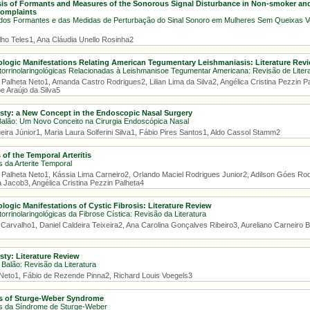
sis of Formants and Measures of the Sonorous Signal Disturbance in Non-smoker a
Complaints
a dos Formantes e das Medidas de Perturbação do Sinal Sonoro em Mulheres Sem Queixas 
lho Teles1, Ana Cláudia Unello Rosinha2
logic Manifestations Relating American Tegumentary Leishmaniasis: Literature Rev
orrinolaringológicas Relacionadas à Leishmanisoe Tegumentar Americana: Revisão de Liter
 Palheta Neto1, Amanda Castro Rodrigues2, Lilian Lima da Silva2, Angélica Cristina Pezzin 
e Araújo da Silva5
sty: a New Concept in the Endoscopic Nasal Surgery
Balão: Um Novo Conceito na Cirurgia Endoscópica Nasal
ira Júnior1, Maria Laura Solferini Silva1, Fábio Pires Santos1, Aldo Cassol Stamm2
 of the Temporal Arteritis
 da Arterite Temporal
 Palheta Neto1, Kássia Lima Carneiro2, Orlando Maciel Rodrigues Junior2, Adilson Góes Rodr
 Jacob3, Angélica Cristina Pezzin Palheta4
logic Manifestations of Cystic Fibrosis: Literature Review
rrinolaringológicas da Fibrose Cística: Revisão da Literatura
Carvalho1, Daniel Caldeira Teixeira2, Ana Carolina Gonçalves Ribeiro3, Aureliano Carneiro B
sty: Literature Review
 Balão: Revisão da Literatura
 Neto1, Fábio de Rezende Pinna2, Richard Louis Voegels3
es of Sturge-Weber Syndrome
os da Síndrome de Sturge-Weber