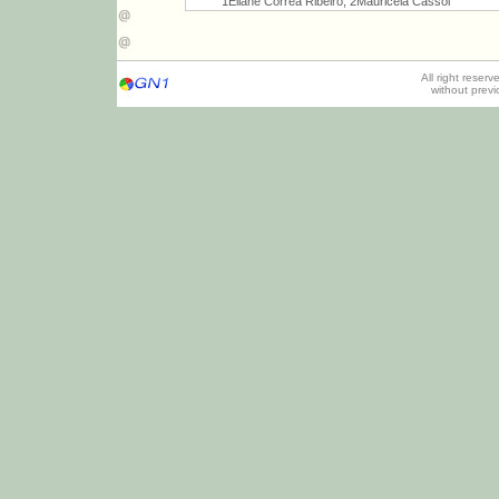
1Eliane Corrêa Ribeiro, 2Mauriceia Cassol
All right reser
without prev