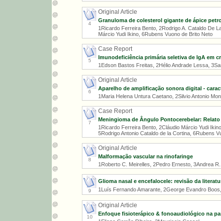
Original Article
Granuloma de colesterol gigante de ápice petr
4
1Ricardo Ferreira Bento, 2Rodrigo A. Cataldo De La
Márcio Yudi Ikino, 6Rubens Vuono de Brito Neto
Case Report
Imunodeficiência primária seletiva de IgA em c
5
1Edson Bastos Freitas, 2Hélio Andrade Lessa, 3S
Original Article
Aparelho de amplificação sonora digital - carac
6
1Maria Helena Untura Caetano, 2Silvio Antonio Mon
Case Report
Meningioma de Ângulo Pontocerebelar: Relato
7
1Ricardo Ferreira Bento, 2Cláudio Márcio Yudi Iki
5Rodrigo Antonio Cataldo de la Cortina, 6Rubens V
Original Article
Malformação vascular na rinofaringe
8
1Roberto C. Meirelles, 2Pedro Ernesto, 3Andrea R. 
Glioma nasal e encefalocele: revisão da literatu
1Luís Fernando Amarante, 2George Evandro Boos, 
9
Original Article
Enfoque fisioterápico & fonoaudiológico na paral
10