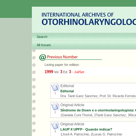
Search
All Issues
Listing paper for edition:
1999
3
3
Vol.
Ed.
-
Jul/Set
Editorial
Editorial
1
Dra. Tanit Ganz Sanchez, Prof. Dr. Ricardo Ferreira 
Original Article
Síndrome de Down e o otorrinolaringologista: Ca
2
1Daniela Curti Thomé, 2Tanit Ganz Sanchez, 3Rica
Original Article
LAUP X UPFP - Quando indicar?
3
1José A. Patrocínio, 2Lucas G. Patrocínio