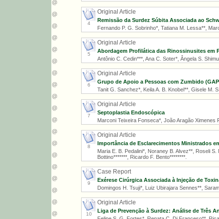
Original Article
Remissão da Surdez Súbita Associada ao Schw
4
Fernando P. G. Sobrinho*, Tatiana M. Lessa**, Marcu
Original Article
Abordagem Profilática das Rinossinusites em 
5
Antônio C. Cedin***, Ana C. Soter*, Ângela S. Shimuta
Original Article
Grupo de Apoio a Pessoas com Zumbido (GAPZ)
6
Tanit G. Sanchez*, Keila A. B. Knobel**, Gisele M. S. 
Original Article
Septoplastia Endoscópica
7
Marconi Teixeira Fonseca*, João Aragão Ximenes Fi
Original Article
Importância de Esclarecimentos Ministrados em
8
Maria E. B. Pedalini*, Noraney B. Alvez**, Roseli S. M
Bottino*******, Ricardo F. Bento********.
Case Report
Exérese Cirúrgica Associada à Injeção de Tox
9
Domingos H. Tsuji*, Luiz Ubirajara Sennes**, Saram
Original Article
Liga de Prevenção à Surdez: Análise de Três A
10
Felipe S. G. Fortes*, Renata C. Di Franceso**, Ricard