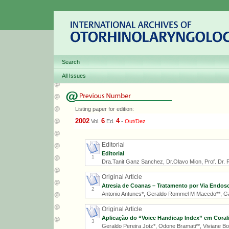
Search
All Issues
Listing paper for edition:
2002
6
4
Vol.
Ed.
-
Out/Dez
Editorial
Editorial
1
Dra.Tanit Ganz Sanchez, Dr.Olavo Mion, Prof. Dr. Ri
Original Article
Atresia de Coanas – Tratamento por Via Endos
2
Antonio Antunes*, Geraldo Rommel M Macedo**, Gabr
Original Article
Aplicação do “Voice Handicap Index” em Coral
3
Geraldo Pereira Jotz*, Odone Bramati**, Viviane Bom