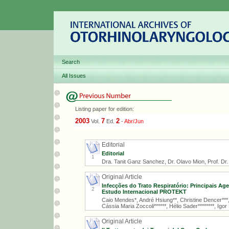
Search
All Issues
Listing paper for edition:
2003
7
2
Vol.
Ed.
-
Abr/Jun
Editorial
Editorial
1
Dra. Tanit Ganz Sanchez, Dr. Olavo Mion, Prof. Dr. R
Original Article
Infecções do Trato Respiratório: Principais Ag
2
Estudo Internacional PROTEKT
Caio Mendes*, André Hsiung**, Christine Dencer***, 
Cássia Maria Zoccoli******, Hélio Sader********, Igor 
Original Article