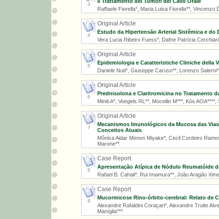
Il Trattamento dei Tumori del Cavo Orale
3
Raffaele Fiorella*, Maria Luisa Fiorella**, Vincenzo D
Original Article
Estudo da Hipertensão Arterial Sistêmica e do
4
Vera Lucia Ribeiro Fuess*, Dafne Patrícia Cerchiari*
Original Article
Epidemiologia e Caratteristiche Cliniche della 
5
Daniele Nuti*, Giuseppe Caruso**, Lorenzo Salerni***
Original Article
Prednisolona e Claritromicina no Tratamento da
6
Miniti A*, Voegels RL**, Mocellin M***, Kós AOA****
Original Article
Mecanismos Imunológicos da Mucosa das Vias A
7
Conceitos Atuais
Mônica Aidar Menon Miyake*, Cecil Cordeiro Ramos*
Marone**.
Case Report
Apresentação Atípica de Nódulo Reumatóide d
8
Rafael B. Cahali*, Rui Imamura**, João Aragão Xime
Case Report
Mucormicose Rino-órbito-cerebral: Relato de C
9
Alexandre Rafaldini Coraçari*, Alexandre Truite Alv
Maníglia***.