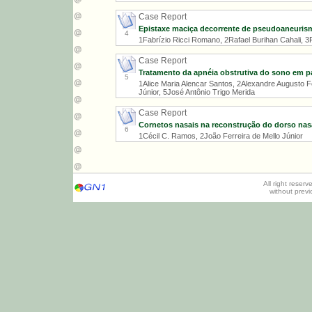
Case Report
Epistaxe maciça decorrente de pseudoaneurisma 
4
1Fabrízio Ricci Romano, 2Rafael Burihan Cahali, 
Case Report
Tratamento da apnéia obstrutiva do sono em pa
5
1Alice Maria Alencar Santos, 2Alexandre Augusto F
Júnior, 5José Antônio Trigo Merida
Case Report
Cornetos nasais na reconstrução do dorso nasa
6
1Cécil C. Ramos, 2João Ferreira de Mello Júnior
All right reser
without prev