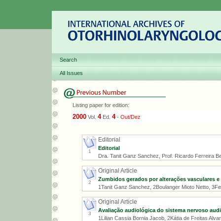
Search
All Issues
Listing paper for edition:
2000
4
4
Vol.
Ed.
-
Out/Dez
Editorial
Editorial
1
Dra. Tanit Ganz Sanchez, Prof. Ricardo Ferreira Bent
Original Article
Zumbidos gerados por alterações vasculares e
2
1Tanit Ganz Sanchez, 2Boulanger Mioto Netto, 3Fer
Original Article
Avaliação audiológica do sistema nervoso audit
3
1Lilian Cassia Bornia Jacob, 2Kátia de Freitas Alv