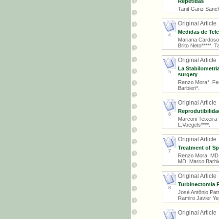
Repetidas
Tanit Ganz Sanche
Original Article
Medidas de Tele
4
Mariana Cardoso G
Brito Neto*****, T
Original Article
La Stabilometria
5
surgery
Renzo Mora*, Fede
Barbieri*.
Original Article
Reprodutibilida
6
Marconi Teixeira 
L.Voegels****.
Original Article
Treatment of Sp
7
Renzo Mora, MD, 
MD, Marco Barbie
Original Article
Turbinectomia P
8
José Antônio Patr
Ramiro Javier Ye
Original Article