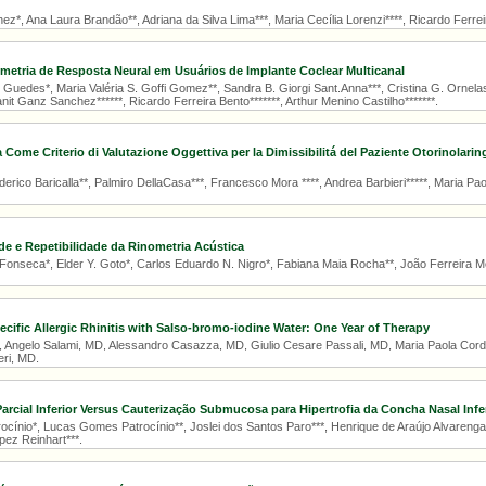
z*, Ana Laura Brandão**, Adriana da Silva Lima***, Maria Cecília Lorenzi****, Ricardo Ferreir
metria de Resposta Neural em Usuários de Implante Coclear Multicanal
uedes*, Maria Valéria S. Goffi Gomez**, Sandra B. Giorgi Sant.Anna***, Cristina G. Ornelas
anit Ganz Sanchez******, Ricardo Ferreira Bento*******, Arthur Menino Castilho*******.
 Come Criterio di Valutazione Oggettiva per la Dimissibilitá del Paziente Otorinolarin
rico Baricalla**, Palmiro DellaCasa***, Francesco Mora ****, Andrea Barbieri*****, Maria Pa
de e Repetibilidade da Rinometria Acústica
Fonseca*, Elder Y. Goto*, Carlos Eduardo N. Nigro*, Fabiana Maia Rocha**, João Ferreira Mel
ecific Allergic Rhinitis with Salso-bromo-iodine Water: One Year of Therapy
Angelo Salami, MD, Alessandro Casazza, MD, Giulio Cesare Passali, MD, Maria Paola Co
ri, MD.
arcial Inferior Versus Cauterização Submucosa para Hipertrofia da Concha Nasal Infe
ocínio*, Lucas Gomes Patrocínio**, Joslei dos Santos Paro***, Henrique de Araújo Alvarenga*
pez Reinhart***.