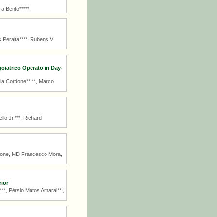
a Bento*****.
 Peralta****, Rubens V.
goiatrico Operato in Day-
ola Cordone*****, Marco
lo Jr.***, Richard
rdone, MD Francesco Mora,
rior
**, Pérsio Matos Amaral***,