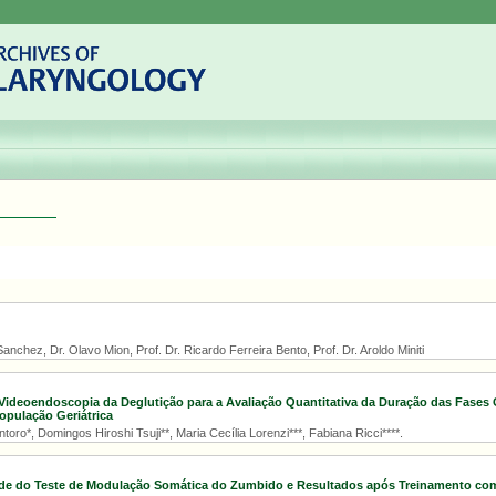
anchez, Dr. Olavo Mion, Prof. Dr. Ricardo Ferreira Bento, Prof. Dr. Aroldo Miniti
 Videoendoscopia da Deglutição para a Avaliação Quantitativa da Duração das Fases 
opulação Geriátrica
ntoro*, Domingos Hiroshi Tsuji**, Maria Cecília Lorenzi***, Fabiana Ricci****.
ade do Teste de Modulação Somática do Zumbido e Resultados após Treinamento co