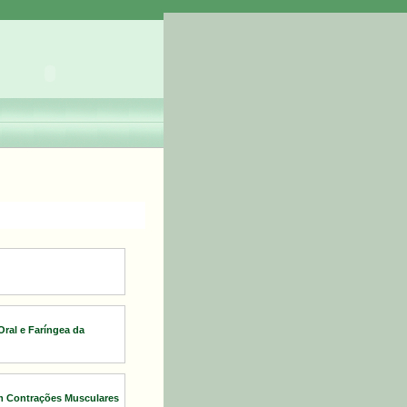
Oral e Faríngea da
m Contrações Musculares