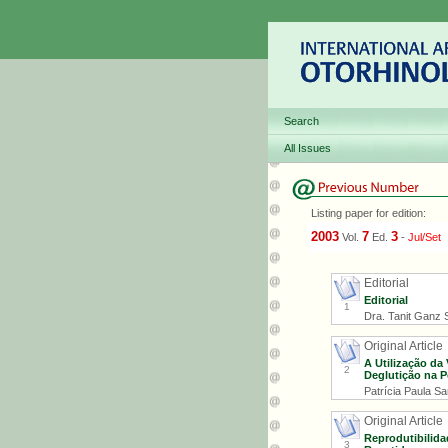
Search
All Issues
Listing paper for edition:
2003
7
3
Vol.
Ed.
-
Jul/Set
Editorial
Editorial
1
Dra. Tanit Ganz S
Original Article
A Utilização da
2
Deglutição na P
Patrícia Paula Sa
Original Article
Reprodutibilid
3