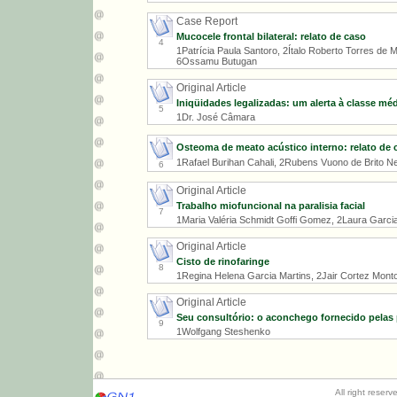
Case Report
Mucocele frontal bilateral: relato de caso
4
1Patrícia Paula Santoro, 2Ítalo Roberto Torres de
6Ossamu Butugan
Original Article
Iniqüidades legalizadas: um alerta à classe mé
5
1Dr. José Câmara
Osteoma de meato acústico interno: relato de ca
1Rafael Burihan Cahali, 2Rubens Vuono de Brito N
6
Original Article
Trabalho miofuncional na paralisia facial
7
1Maria Valéria Schmidt Goffi Gomez, 2Laura Garci
Original Article
Cisto de rinofaringe
8
1Regina Helena Garcia Martins, 2Jair Cortez Mon
Original Article
Seu consultório: o aconchego fornecido pelas 
9
1Wolfgang Steshenko
All right reser