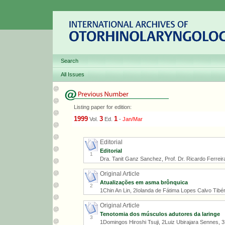
Search
All Issues
Listing paper for edition:
1999
3
1
Vol.
Ed.
-
Jan/Mar
Editorial
Editorial
1
Dra. Tanit Ganz Sanchez, Prof. Dr. Ricardo Ferreira 
Original Article
Atualizações em asma brônquica
2
1Chin An Lin, 2Iolanda de Fátima Lopes Calvo Tibé
Original Article
Tenotomia dos músculos adutores da laringe
3
1Domingos Hiroshi Tsuji, 2Luiz Ubirajara Sennes, 3