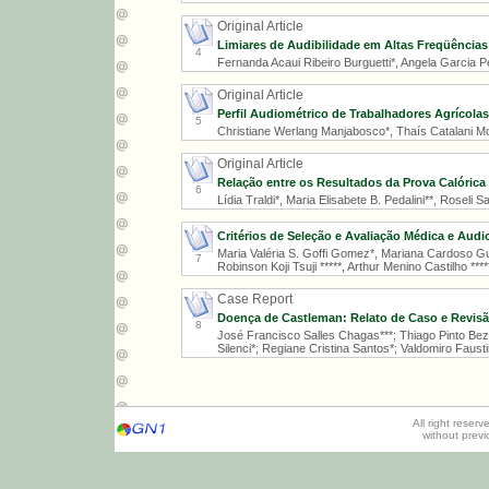
Original Article
Limiares de Audibilidade em Altas Freqüência
4
Fernanda Acaui Ribeiro Burguetti*, Angela Garcia 
Original Article
Perfil Audiométrico de Trabalhadores Agrícolas
5
Christiane Werlang Manjabosco*, Thaís Catalani Mo
Original Article
Relação entre os Resultados da Prova Calórica 
6
Lídia Traldi*, Maria Elisabete B. Pedalini**, Roseli S
Critérios de Seleção e Avaliação Médica e Aud
Maria Valéria S. Goffi Gomez*, Mariana Cardoso Gue
7
Robinson Koji Tsuji *****, Arthur Menino Castilho ****
Case Report
Doença de Castleman: Relato de Caso e Revisão
8
José Francisco Salles Chagas***; Thiago Pinto Bez
Silenci*; Regiane Cristina Santos*; Valdomiro Faustin
All right reser
without prev