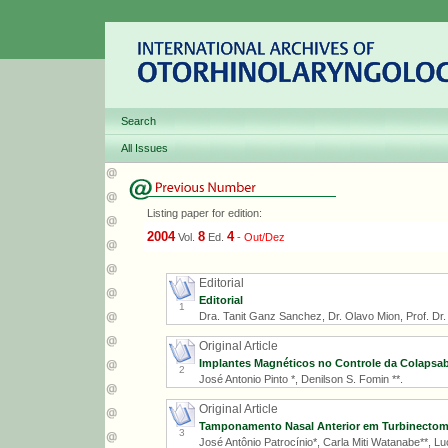
Search
All Issues
Listing paper for edition:
2004
8
4
Vol.
Ed.
-
Out/Dez
Editorial
Editorial
1
Dra. Tanit Ganz Sanchez, Dr. Olavo Mion, Prof. Dr. R
Original Article
Implantes Magnéticos no Controle da Colapsab
2
José Antonio Pinto *, Denilson S. Fomin **.
Original Article
Tamponamento Nasal Anterior em Turbinectomi
3
José Antônio Patrocínio*, Carla Miti Watanabe**, L