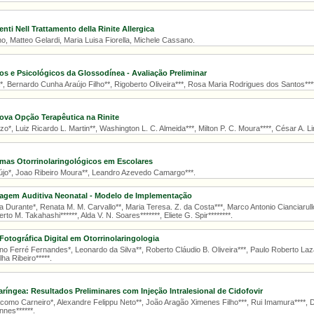
ti Nell Trattamento della Rinite Allergica
, Matteo Gelardi, Maria Luisa Fiorella, Michele Cassano.
os e Psicológicos da Glossodínea - Avaliação Preliminar
*, Bernardo Cunha Araújo Filho**, Rigoberto Oliveira***, Rosa Maria Rodrigues dos Santos***
ova Opção Terapêutica na Rinite
o*, Luiz Ricardo L. Martin**, Washington L. C. Almeida***, Milton P. C. Moura****, César A. Lir
omas Otorrinolaringológicos em Escolares
jo*, Joao Ribeiro Moura**, Leandro Azevedo Camargo***.
iagem Auditiva Neonatal - Modelo de Implementação
Durante*, Renata M. M. Carvallo**, Maria Teresa. Z. da Costa***, Marco Antonio Cianciarullo
erto M. Takahashi******, Alda V. N. Soares*******, Eliete G. Spir********.
tográfica Digital em Otorrinolaringologia
 Ferré Fernandes*, Leonardo da Silva**, Roberto Cláudio B. Oliveira***, Paulo Roberto Laza
ha Ribeiro*****.
ríngea: Resultados Preliminares com Injeção Intralesional de Cidofovir
como Carneiro*, Alexandre Felippu Neto**, João Aragão Ximenes Filho***, Rui Imamura****, Do
nnes******.