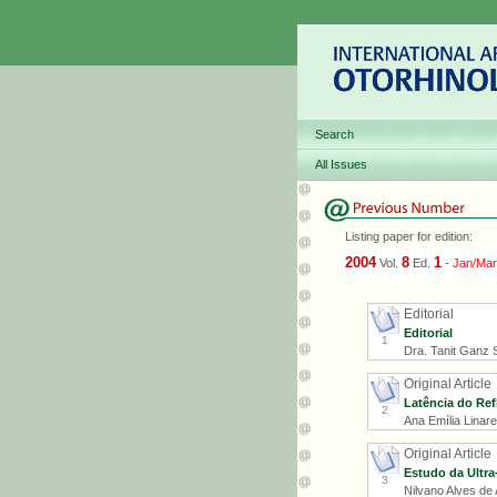
Search
All Issues
Listing paper for edition:
2004
8
1
Vol.
Ed.
-
Jan/Mar
Editorial
Editorial
1
Dra. Tanit Ganz S
Original Article
Latência do Re
2
Ana Emília Linar
Original Article
Estudo da Ultra
3
Nilvano Alves de