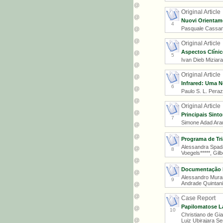
Original Article
Nuovi Orientamen
4
Pasquale Cassano
Original Article
Aspectos Clínic
5
Ivan Dieb Miziara
Original Article
Infrared: Uma N
6
Paulo S. L. Perazz
Original Article
Principais Sint
7
Simone Adad Araú
Programa de Tr
Alessandra Spada 
8
Voegels*****, Gilb
Documentação Fo
Alessandro Murano
9
Andrade Quintanil
Case Report
Papilomatose La
10
Christiano de Gia
Luiz Ubirajara Se