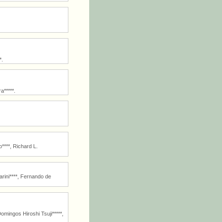
*.
a*****.
****, Richard L.
rini****, Fernando de
mingos Hiroshi Tsuji*****,