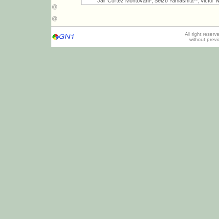
Jair Cortez Montovani*, Seizo Yamashita**, Victor N
All right reser
without prev