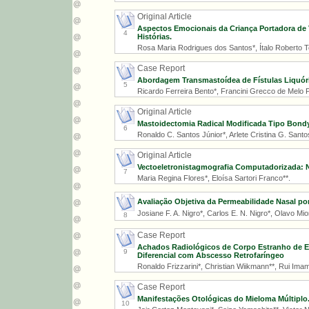
Original Article
Aspectos Emocionais da Criança Portadora de
4
Histórias.
Rosa Maria Rodrigues dos Santos*, Ítalo Roberto To
Case Report
Abordagem Transmastoídea de Fístulas Liquó
5
Ricardo Ferreira Bento*, Francini Grecco de Melo 
Original Article
Mastoidectomia Radical Modificada Tipo Bondy
6
Ronaldo C. Santos Júnior*, Arlete Cristina G. Santo
Original Article
Vectoeletronistagmografia Computadorizada: N
7
Maria Regina Flores*, Eloísa Sartori Franco**.
Avaliação Objetiva da Permeabilidade Nasal po
Josiane F. A. Nigro*, Carlos E. N. Nigro*, Olavo Mio
8
Case Report
Achados Radiológicos de Corpo Estranho de Es
9
Diferencial com Abscesso Retrofaríngeo
Ronaldo Frizzarini*, Christian Wiikmann**, Rui Imam
Case Report
Manifestações Otológicas do Mieloma Múltiplo
10