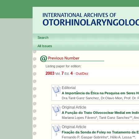
Search
All Issues
Listing paper for edition:
2003
7
4
Vol.
Ed.
-
Out/Dez
Editorial
A Importância da Ética na Pesquisa em Seres
1
Dra.Tanit Ganz Sanchez, Dr.Olavo Mion, Prof. Dr. Ri
Original Article
A Função do Trato Olivococlear Medial em In
2
Mariana Lopes Fávero*, Tanit Ganz Sanchez**, Andr
Original Article
Fixação da Sonda de Foley no Tratamento da Ep
3
Fernando P. Gaspar-Sobrinho*, Hélio A. Lessa **.