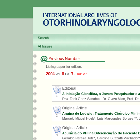
Search
All Issues
Listing paper for edition:
2004
8
3
Vol.
Ed.
-
Jul/Set
Editorial
A Iniciação Científica, o Jovem Pesquisador e 
1
Dra. Tanit Ganz Sanchez, Dr. Olavo Mion, Prof. Dr. R
Original Article
Angina de Ludwig: Tratamento Cirúrgico Minima
2
Marcelo Miguel Hueb*, Luiz Marcondes Borges **, L
Original Article
Acurácia do VHI na Diferenciação do Paciente 
3
Geraldo Pereira Jotz*, Caroline Buzzatti Machado**,