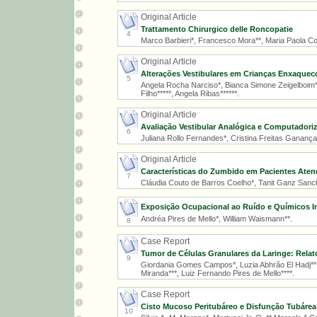
Original Article
Trattamento Chirurgico delle Roncopatie
4
Marco Barbieri*, Francesco Mora**, Maria Paola C
Original Article
Alterações Vestibulares em Crianças Enxaquec
5
Angela Rocha Narciso*, Bianca Simone Zeigelboim**,
Filho*****, Angela Ribas******.
Original Article
Avaliação Vestibular Analógica e Computadori
6
Juliana Rollo Fernandes*, Cristina Freitas Ganança
Original Article
Características do Zumbido em Pacientes Aten
7
Cláudia Couto de Barros Coelho*, Tanit Ganz Sanch
Exposição Ocupacional ao Ruído e Químicos Ind
Andréa Pires de Mello*, William Waismann**.
8
Case Report
Tumor de Células Granulares da Laringe: Relato
9
Giordania Gomes Campos*, Luzia Abhrão El Hadj**, M
Miranda***, Luiz Fernando Pires de Mello****.
Case Report
Cisto Mucoso Peritubáreo e Disfunção Tubárea
10