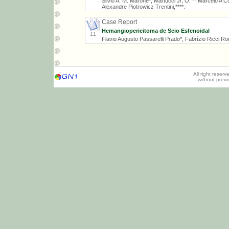
Silvio A. M. Marone*, Martucci Jr, O. ** Marcelo A C
Alexandre Piotrowicz Trentini,****.
Case Report
Hemangiopericitoma de Seio Esfenoidal
11
Flavio Augusto Passarelli Prado*, Fabrízio Ricci 
All right reser
without prev