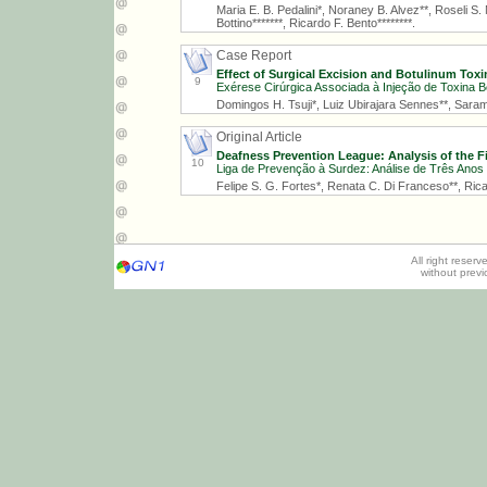
Maria E. B. Pedalini*, Noraney B. Alvez**, Roseli S. M
Bottino*******, Ricardo F. Bento********.
Case Report
Effect of Surgical Excision and Botulinum Tox
9
Exérese Cirúrgica Associada à Injeção de Toxina
Domingos H. Tsuji*, Luiz Ubirajara Sennes**, Saram
Original Article
Deafness Prevention League: Analysis of the Fi
10
Liga de Prevenção à Surdez: Análise de Três Anos
Felipe S. G. Fortes*, Renata C. Di Franceso**, Ricard
All right reser
without prev