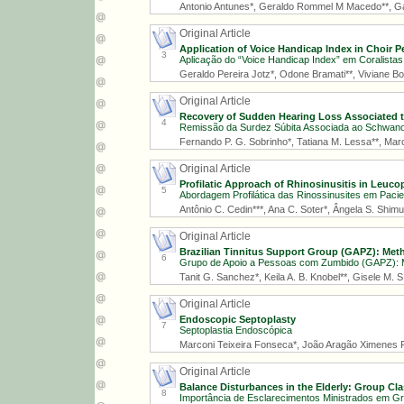
Antonio Antunes*, Geraldo Rommel M Macedo**, Gabr
Original Article
Application of Voice Handicap Index in Choir P
3
Aplicação do “Voice Handicap Index” em Coralistas
Geraldo Pereira Jotz*, Odone Bramati**, Viviane Bom
Original Article
Recovery of Sudden Hearing Loss Associated t
4
Remissão da Surdez Súbita Associada ao Schwanom
Fernando P. G. Sobrinho*, Tatiana M. Lessa**, Marcu
Original Article
Profilatic Approach of Rhinosinusitis in Leuco
5
Abordagem Profilática das Rinossinusites em Paci
Antônio C. Cedin***, Ana C. Soter*, Ângela S. Shimuta
Original Article
Brazilian Tinnitus Support Group (GAPZ): Meth
6
Grupo de Apoio a Pessoas com Zumbido (GAPZ): M
Tanit G. Sanchez*, Keila A. B. Knobel**, Gisele M. S. 
Original Article
Endoscopic Septoplasty
7
Septoplastia Endoscópica
Marconi Teixeira Fonseca*, João Aragão Ximenes Fi
Original Article
Balance Disturbances in the Elderly: Group Cl
8
Importância de Esclarecimentos Ministrados em Gru