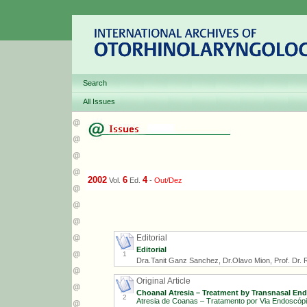
Search
All Issues
2002
6
4
Vol.
Ed.
-
Out/Dez
Editorial
Editorial
1
Dra.Tanit Ganz Sanchez, Dr.Olavo Mion, Prof. Dr. Ri
Original Article
Choanal Atresia – Treatment by Transnasal En
2
Atresia de Coanas – Tratamento por Via Endoscóp